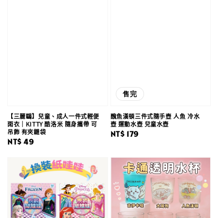
售完
【三麗鷗】兒童、成人一件式輕便
醜魚漢頓三件式隨手壺 人魚 冷水
雨衣｜KITTY 酷洛米 隨身攜帶 可
壺 運動水壺 兒童水壺
吊飾 有夾鏈袋
Regular
NT$ 179
Regular
NT$ 49
price
price