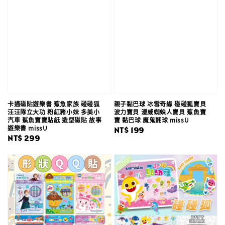
卡通磁貼遊樂書 鯊魚家族 碰碰狐
親子黏巴球 冰雪奇緣 碰碰狐寶貝
汪汪隊立大功 粉紅豬小妹 多美小
波力寶貝 漫威蜘蛛人寶貝 鯊魚寶
汽車 鯊魚寶寶貼紙 造型磁貼 故事
寶 黏巴球 魔鬼氈球 missU
遊樂書 missU
Regular
NT$ 199
Regular
NT$ 299
price
price