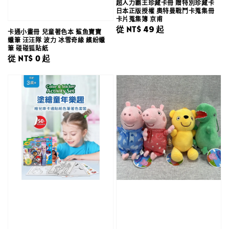
超人力霸王珍藏卡冊 贈特別珍藏卡
日本正版授權 奧特曼戰鬥卡蒐集冊
卡片蒐集簿 京甫
Regular
從
NT$ 49
起
卡通小畫冊 兒童著色本 鯊魚寶寶
蠟筆 汪汪隊 波力 冰雪奇緣 繽紛蠟
price
筆 碰碰狐貼紙
Regular
從
NT$ 0
起
price