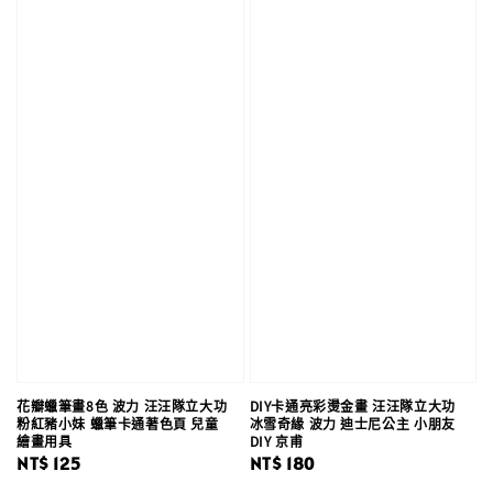
花瓣蠟筆畫8色 波力 汪汪隊立大功
DIY卡通亮彩燙金畫 汪汪隊立大功
粉紅豬小妹 蠟筆卡通著色頁 兒童
冰雪奇緣 波力 迪士尼公主 小朋友
繪畫用具
DIY 京甫
Regular
NT$ 125
Regular
NT$ 180
price
price