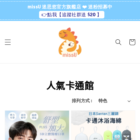
missU 迷思悠官方旗艦店 ❤️ 迷粉招募中
👉點我【追蹤社群送 $20 】
人氣卡通館
排列方式 :