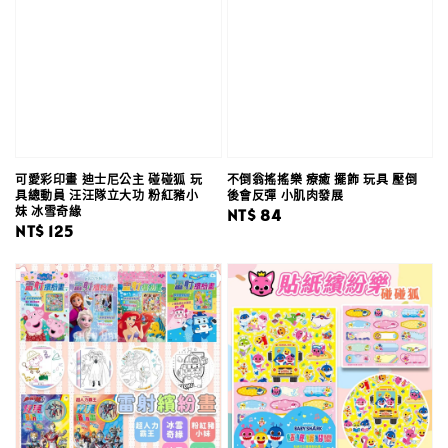
可愛彩印畫 迪士尼公主 碰碰狐 玩
不倒翁搖搖樂 療癒 擺飾 玩具 壓倒
具總動員 汪汪隊立大功 粉紅豬小
後會反彈 小肌肉發展
妹 冰雪奇緣
Regular
NT$ 84
Regular
NT$ 125
price
price