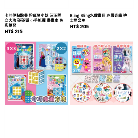
卡哇伊點點畫 粉紅豬小妹 汪汪隊
Bling Bling水鑽畫冊 冰雪奇緣 迪
立大功 碰碰狐 小手抓握 畫畫本 色
士尼公主
彩練習
Regular
NT$ 205
Regular
NT$ 215
price
price