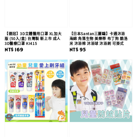
【德冠】3D立體醫用口罩 XL加大
【日本Santan三麗鷗】卡通沐浴
版 (50入/盒) 台灣製 新上市 成人
海綿 角落生物 美樂蒂 布丁狗 酷洛
3D醫療口罩 KI415
米 沐浴棉 沐浴球 沐浴刷 可掛式
Regular
NT$ 169
Regular
NT$ 95
price
price