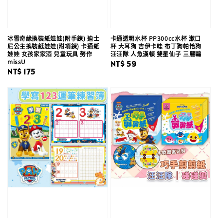
冰雪奇緣換裝紙娃娃(附手鍊) 迪士
卡通透明水杯 PP300cc水杯 漱口
尼公主換裝紙娃娃(附項鍊) 卡通紙
杯 大耳狗 吉伊卡哇 布丁狗帕恰狗
娃娃 女孩家家酒 兒童玩具 勞作
汪汪隊 人魚漢頓 雙星仙子 三麗鷗
missU
Regular
NT$ 59
Regular
NT$ 175
price
price