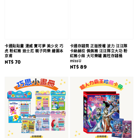
卡通貼貼畫 漫威 寶可夢 美少女 巧
卡通存錢筒 正版授權 波力 汪汪隊
虎 粉紅豬 迪士尼 親子同樂 繪圖本
卡納赫拉 佩佩豬 汪汪隊立大功 粉
京甫
紅豬小妹 大可樂罐 圓柱存錢桶
missU
Regular
NT$ 70
Regular
NT$ 89
price
price