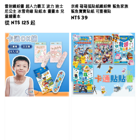
雷射繽紛畫 超人力霸王 波力 迪士
京甫 碰碰狐貼紙繽紛樂 鯊魚家族
尼公主 冰雪奇緣 貼紙本 畫畫本 兒
鯊魚寶寶貼紙 可重複貼
童繪畫本
Regular
NT$ 39
Regular
從
NT$ 125
起
price
price