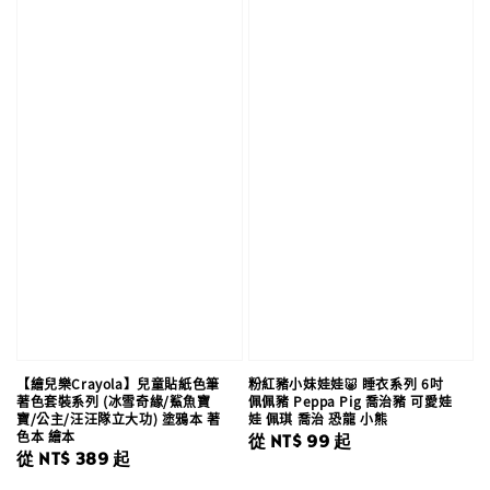
【繪兒樂Crayola】兒童貼紙色筆
粉紅豬小妹娃娃🐷 睡衣系列 6吋
著色套裝系列 (冰雪奇緣/鯊魚寶
佩佩豬 Peppa Pig 喬治豬 可愛娃
寶/公主/汪汪隊立大功) 塗鴉本 著
娃 佩琪 喬治 恐龍 小熊
色本 繪本
Regular
從
NT$ 99
起
Regular
從
NT$ 389
起
price
price