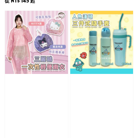
Regular
從
NT$ 145
起
price
price