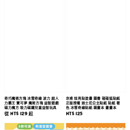
奇巧魔術方塊 冰雪奇緣 波力 超人
京甫 炫亮貼塗畫 圖書 碰碰狐貼紙
力霸王 寶可夢 魔術方塊 益智遊戲
正版授權 迪士尼公主貼紙 貼紙 著
磁力魔方 吸力磁鐵兒童益智玩具
色 冰雪奇緣貼紙 圖畫本 畫畫本
Regular
從
NT$ 129
起
Regular
NT$ 125
price
price