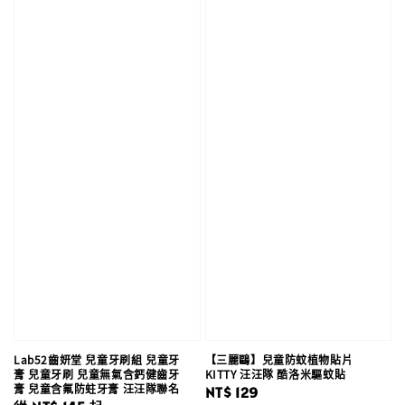
Lab52齒妍堂 兒童牙刷組 兒童牙
【三麗鷗】兒童防蚊植物貼片
膏 兒童牙刷 兒童無氣含鈣健齒牙
KITTY 汪汪隊 酷洛米驅蚊貼
膏 兒童含氟防蛀牙膏 汪汪隊聯名
Regular
NT$ 129