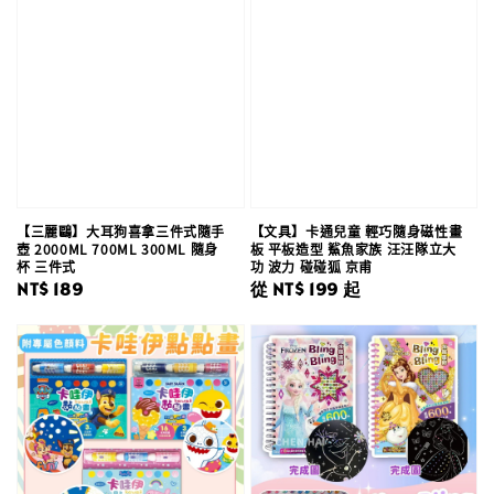
【三麗鷗】大耳狗喜拿三件式隨手
【文具】卡通兒童 輕巧隨身磁性畫
壺 2000ML 700ML 300ML 隨身
板 平板造型 鯊魚家族 汪汪隊立大
杯 三件式
功 波力 碰碰狐 京甫
Regular
NT$ 189
Regular
從
NT$ 199
起
price
price