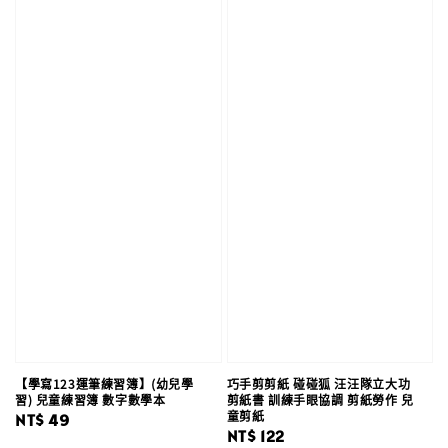
【學寫123運筆練習簿】(幼兒學
巧手剪剪紙 碰碰狐 汪汪隊立大功
習) 兒童練習簿 數字數學本
剪紙書 訓練手眼協調 剪紙勞作 兒
童剪紙
Regular
NT$ 49
Regular
NT$ 122
price