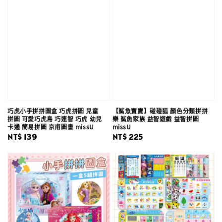
巧虎小手拼拼圖盒 巧虎拼圖 兒童
【鯊魚寶寶】碰碰狐 顏色分類拼拼
拼圖 可愛巧虎島 巧連智 巧虎 幼兒
樂 鯊魚家族 益智遊戲 益智拼圖
卡通 簡易拼圖 京甫圖書 missU
missU
Regular
NT$ 139
Regular
NT$ 225
price
price