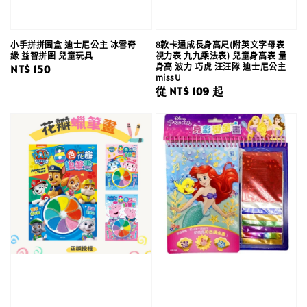
小手拼拼圖盒 迪士尼公主 冰雪奇
8款卡通成長身高尺(附英文字母表
緣 益智拼圖 兒童玩具
視力表 九九乘法表) 兒童身高表 量
身高 波力 巧虎 汪汪隊 迪士尼公主
Regular
NT$ 150
missU
price
Regular
從
NT$ 109
起
price