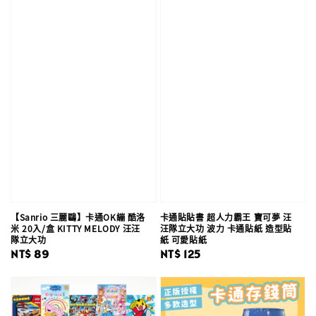
【Sanrio 三麗鷗】卡通OK繃 酷洛
卡通貼貼書 超人力霸王 寶可夢 汪
米 20入/盒 KITTY MELODY 汪汪
汪隊立大功 波力 卡通貼紙 造型貼
隊立大功
紙 可愛貼紙
Regular
NT$ 89
Regular
NT$ 125
price
price