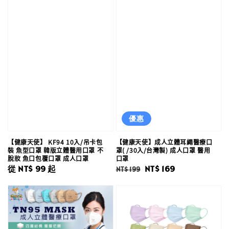
優惠
【健康天使】 KF94 10入/吊卡包
【健康天使】成人立體耳繩醫療口
裝 魚型口罩 韓版立體醫用口罩 不
罩( /30入/台灣製) 成人口罩 醫用
脫妝 魚口包覆口罩 成人口罩
口罩
Regular
從
NT$ 99
起
Regular
Sale
NT$ 169
NT$ 199
price
price
price