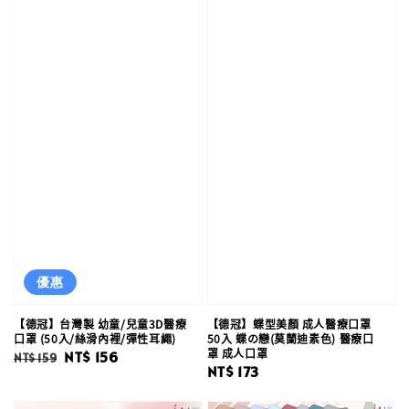
優惠
【德冠】台灣製 幼童/兒童3D醫療
【德冠】蝶型美顏 成人醫療口罩
口罩 (50入/絲滑內裡/彈性耳繩)
50入 蝶の戀(莫蘭迪素色) 醫療口
罩 成人口罩
Regular
Sale
NT$ 156
NT$ 159
Regular
NT$ 173
price
price
price