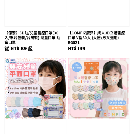
【億宏】3D幼/兒童醫療口罩(30
【COMFIZ康菲】成人3D立體醫療
入/單片包裝/台灣製) 兒童口罩 幼
口罩 V型30入 (大臉/男女適用)
童口罩
RG521
Regular
從
NT$ 89
起
Regular
NT$ 139
price
price