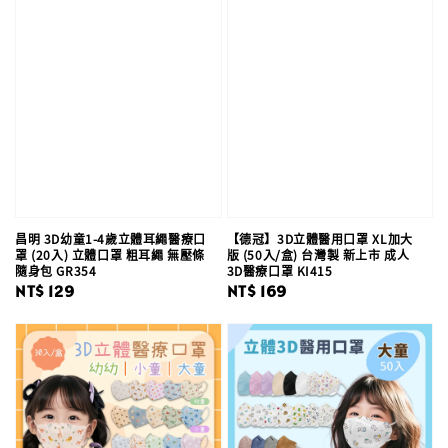
昌明 3D幼童1-4歲立體耳繩醫療口
【德冠】3D立體醫用口罩 XL加大
罩 (20入) 立體口罩 粗耳繩 無壓條
版 (50入/盒) 台灣製 新上市 成人
隨身包 GR354
3D醫療口罩 KI415
Regular
NT$ 129
Regular
NT$ 169
price
price