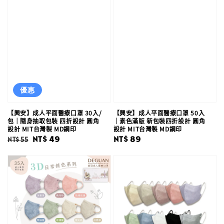
優惠
【興安】成人平面醫療口罩 30入/
【興安】成人平面醫療口罩 50入
包｜隨身抽取包裝 四折設計 圓角
｜素色滿版 新包裝四折設計 圓角
設計 MIT台灣製 MD鋼印
設計 MIT台灣製 MD鋼印
Regular
Sale
NT$ 49
Regular
NT$ 89
NT$ 55
price
price
price