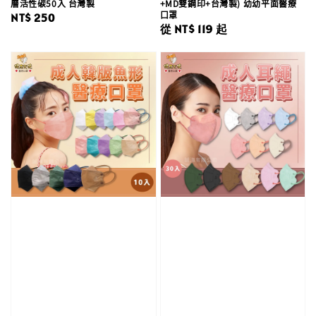
層活性碳50入 台灣製
+MD雙鋼印+台灣製) 幼幼平面醫療
口罩
Regular
NT$ 250
Regular
從
NT$ 119
起
price
price