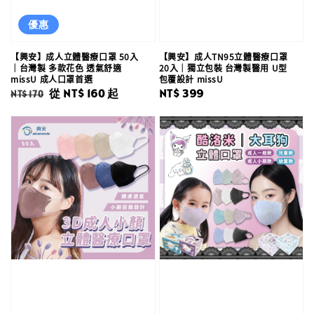
優惠
【興安】成人立體醫療口罩 50入
【興安】成人TN95立體醫療口罩
｜台灣製 多款花色 透氣舒適
20入｜獨立包裝 台灣製醫用 U型
missU 成人口罩首選
包覆設計 missU
Regular
Sale
從
NT$ 160
起
Regular
NT$ 399
NT$ 170
price
price
price