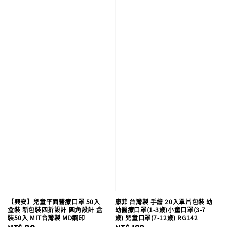
【興安】兒童平面醫療口罩 50入
康菲 台灣製 手繪 20入單片包裝 幼
盒裝 新包裝四折設計 圓角設計 盒
幼醫療口罩(1-3歲)小童口罩(3-7
裝50入 MIT台灣製 MD鋼印
歲) 兒童口罩(7-12歲) RG142