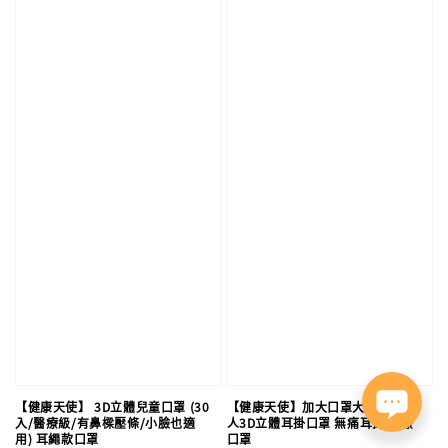
【健康天使】 3D立體兒童口罩 (30
【健康天使】加大口罩大臉專用 成
入/醫療級/有鼻樑壓條/小臉也適
人3D立體耳掛口罩 無痛耳掛 醫療
用) 耳繩款口罩
口罩