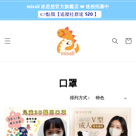
missU 迷思悠官方旗艦店 ❤️ 迷粉招募中
👉點我【追蹤社群送 $20 】
口罩
排列方式 :