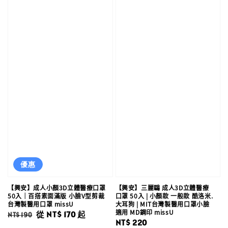
優惠
【興安】成人小顏3D立體醫療口罩
【興安】三麗鷗 成人3D立體醫療
50入｜百搭素面滿版 小臉V型剪裁
口罩 50入 | 小顏款 一般款 酷洛米.
台灣製醫用口罩 missU
大耳狗 | MIT台灣製醫用口罩小臉
適用 MD鋼印 missU
Regular
Sale
從
NT$ 170
起
NT$ 190
Regular
NT$ 220
price
price