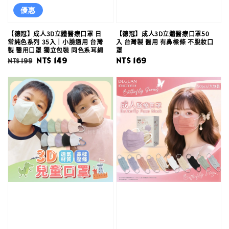
優惠
【德冠】成人3D立體醫療口罩 日
【德冠】成人3D立體醫療口罩50
常純色系列 35入｜小臉適用 台灣
入 台灣製 醫用 有鼻樑條 不脫妝口
製 醫用口罩 獨立包裝 同色系耳繩
罩
Regular
Sale
NT$ 149
Regular
NT$ 169
NT$ 199
price
price
price