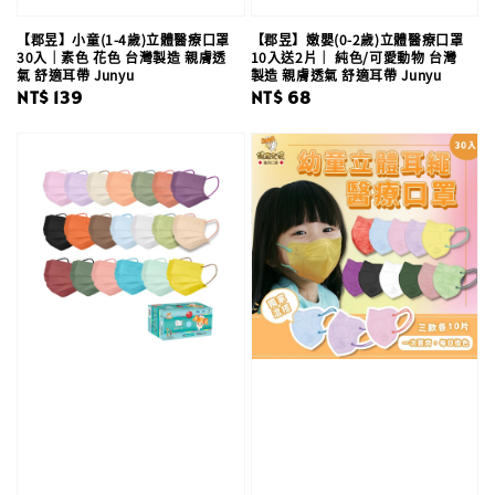
【郡昱】小童(1-4歲)立體醫療口罩
【郡昱】嫩嬰(0-2歲)立體醫療口罩
30入｜素色 花色 台灣製造 親膚透
10入送2片｜ 純色/可愛動物 台灣
氣 舒適耳帶 Junyu
製造 親膚透氣 舒適耳帶 Junyu
Regular
NT$ 139
Regular
NT$ 68
price
price