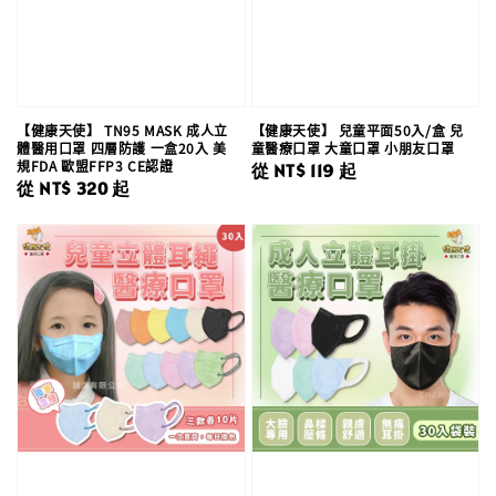
【健康天使】 TN95 MASK 成人立
【健康天使】 兒童平面50入/盒 兒
體醫用口罩 四層防護 一盒20入 美
童醫療口罩 大童口罩 小朋友口罩
規FDA 歐盟FFP3 CE認證
Regular
從
NT$ 119
起
Regular
從
NT$ 320
起
price
price