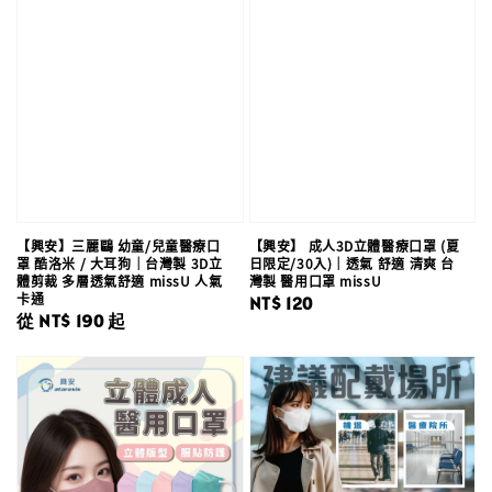
【興安】三麗鷗 幼童/兒童醫療口
【興安】 成人3D立體醫療口罩 (夏
罩 酷洛米 / 大耳狗｜台灣製 3D立
日限定/30入)｜透氣 舒適 清爽 台
體剪裁 多層透氣舒適 missU 人氣
灣製 醫用口罩 missU
卡通
Regular
NT$ 120
Regular
從
NT$ 190
起
price
price