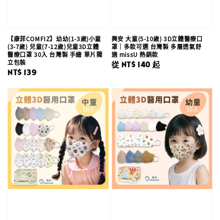
【康菲COMFIZ】幼幼(1-3歲)小童
興安 大童(5-10歲) 3D立體醫療口
(3-7歲) 兒童(7-12歲)兒童3D立體
罩｜多款可選 台灣製 多層透氣舒
醫療口罩 30入 台灣製 手繪 單片獨
適 missU 熱銷款
立包裝
Regular
從
NT$ 140
起
Regular
NT$ 139
price
price