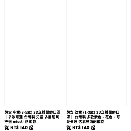
興安 中童(3-5歲) 3D立體醫療口罩
興安 幼童 (1-3歲) 3D立體醫療口
｜多款可選 台灣製 兒童 多層透氣
罩｜ 台灣製 多款素色、花色、可
舒適 missU 熱銷款
愛卡通 透氣舒適配戴款
Regular
從
NT$ 140
起
Regular
從
NT$ 140
起