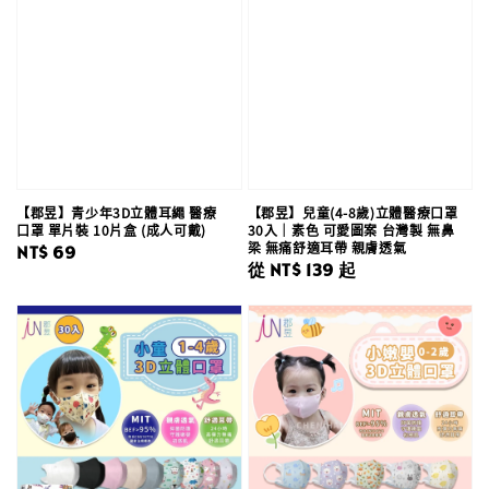
【郡昱】青少年3D立體耳繩 醫療
【郡昱】兒童(4-8歲)立體醫療口罩
口罩 單片裝 10片盒 (成人可戴)
30入｜素色 可愛圖案 台灣製 無鼻
梁 無痛舒適耳帶 親膚透氣
Regular
NT$ 69
Regular
從
NT$ 139
起
price
price