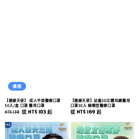
優惠
【健康天使】 成人平面醫療口罩
【健康天使】幼童3D立體耳繩醫用
50入/盒 口罩 醫用口罩
口罩30入 蝴蝶型醫療口罩
Regular
Sale
從
NT$ 103
起
Regular
從
NT$ 169
起
NT$ 138
price
price
price