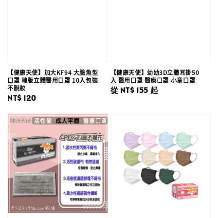
【健康天使】加大KF94 大臉魚型
【健康天使】幼幼3D立體耳掛50
口罩 韓版立體醫用口罩 10入包裝
入 醫用口罩 醫療口罩 小童口罩
不脫妝
Regular
從
NT$ 155
起
Regular
NT$ 120
price
price