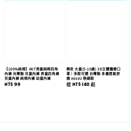
【100%純棉】MIT男童純棉四角
興安 大童(5-10歲) 3D立體醫療口
內褲 台灣製 兒童內褲 男童四角褲
罩｜多款可選 台灣製 多層透氣舒
兒童內褲 純棉內褲 幼童內褲
適 missU 熱銷款
Regular
NT$ 99
Regular
從
NT$ 140
起
price
price