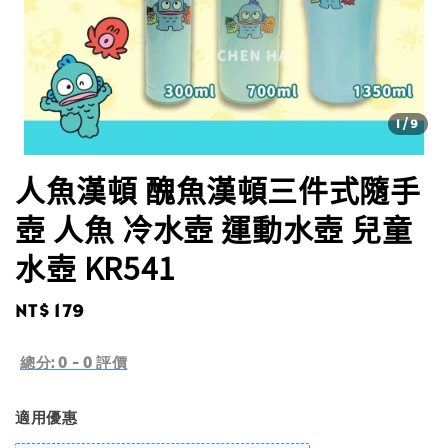
1
/9
人魚漢頓 醜魚漢頓三件式隨手
壺 人魚 冷水壺 運動水壺 兒童
水壺 KR541
Regular
NT$ 179
price
總分:
0
-
0
評價
適用優惠