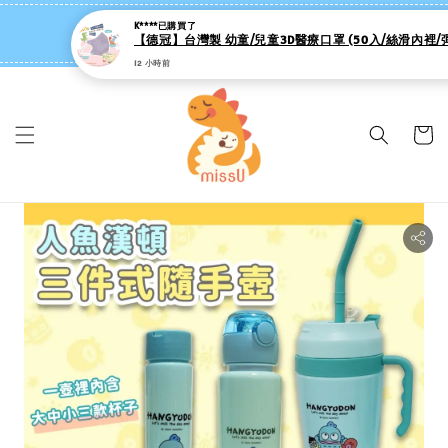
missU 迷思悠官方旗艦店 ❤️ 迷粉招募中
K****
已購買了
👉點我【追蹤社群送 $20 】
12 小時前