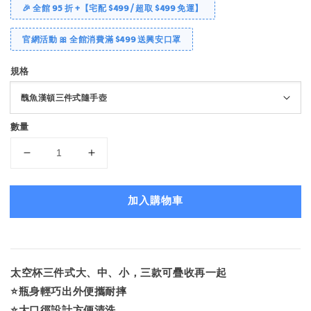
🎉 全館 95 折 +【宅配 $499 / 超取 $499 免運】
官網活動 🎀 全館消費滿 $499 送興安口罩
規格
數量
加入購物車
太空杯三件式大、中、小，三款可疊收再一起
⭐️瓶身輕巧出外便攜耐摔
⭐️大口徑設計方便清洗