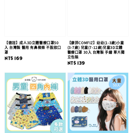
【德冠】成人3D立體醫療口罩50
【康菲COMFIZ】幼幼(1-3歲)小童
入 台灣製 醫用 有鼻樑條 不脫妝口
(3-7歲) 兒童(7-12歲)兒童3D立體
罩
醫療口罩 30入 台灣製 手繪 單片獨
立包裝
Regular
NT$ 169
Regular
NT$ 139
price
price