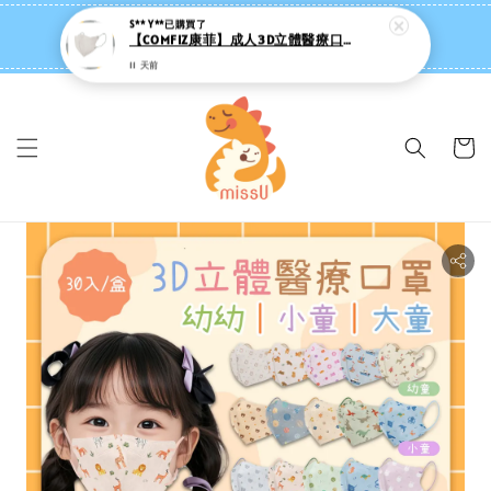
missU 迷思悠官方旗艦店 ❤️ 迷粉招募中
👉點我【追蹤社群送 $20 】