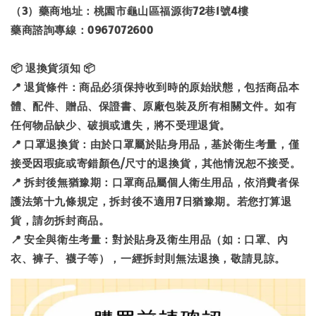
（3）藥商地址：桃園市龜山區福源街72巷1號4樓
藥商諮詢專線：0967072600
📦 退換貨須知 📦
📍 退貨條件：商品必須保持收到時的原始狀態，包括商品本
體、配件、贈品、保證書、原廠包裝及所有相關文件。如有
任何物品缺少、破損或遺失，將不受理退貨。
📍 口罩退換貨：由於口罩屬於貼身用品，基於衛生考量，僅
接受因瑕疵或寄錯顏色/尺寸的退換貨，其他情況恕不接受。
📍 拆封後無猶豫期：口罩商品屬個人衛生用品，依消費者保
護法第十九條規定，拆封後不適用7日猶豫期。若您打算退
貨，請勿拆封商品。
📍 安全與衛生考量：對於貼身及衛生用品（如：口罩、內
衣、褲子、襪子等），一經拆封則無法退換，敬請見諒。