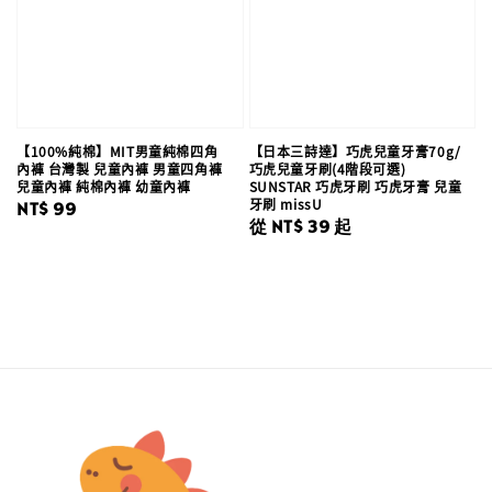
【100%純棉】MIT男童純棉四角
【日本三詩達】巧虎兒童牙膏70g/
內褲 台灣製 兒童內褲 男童四角褲
巧虎兒童牙刷(4階段可選)
兒童內褲 純棉內褲 幼童內褲
SUNSTAR 巧虎牙刷 巧虎牙膏 兒童
牙刷 missU
Regular
NT$ 99
Regular
從
NT$ 39
起
price
price