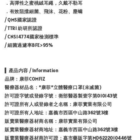
．高彈性之蜜桃絨耳繩，久戴不勒耳
．有效阻擋細菌、飛沫、花粉、塵螨
/ QMS國家認證
/ TTRI 紡研所認證
/ CNS14774國家檢測標準
/ 細菌過濾率BFE>95%
▍產品内容 / Information
品牌：康菲COMFIZ
醫療器材品名：”康菲”立體醫療口罩(未减菌)
許可證字號或登錄字號：衛部醫器製壹字第010143號
許可證所有人或登錄者之名稱：康菲實業有限公司
許可證所有人地址：嘉義市西區中山路362號3樓
販賣業醫療器材商名稱：康菲實業有限公司
販賣業醫療器材商地址：嘉義市西區中山路362號3樓
販賣業醫療器材商許可證：嘉市藥販字第MD6222010446號