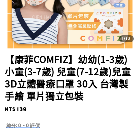
1
/12
【康菲COMFIZ】幼幼(1-3歲)
小童(3-7歲) 兒童(7-12歲)兒童
3D立體醫療口罩 30入 台灣製
手繪 單片獨立包裝
Regular
NT$ 139
price
總分:
0
-
0
評價