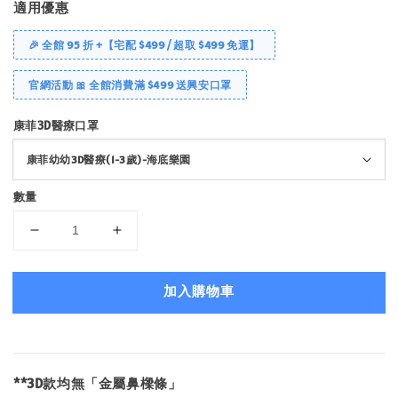
適用優惠
🎉 全館 95 折 +【宅配 $499 / 超取 $499 免運】
官網活動 🎀 全館消費滿 $499 送興安口罩
康菲3D醫療口罩
數量
加入購物車
**3D款均無「金屬鼻樑條」