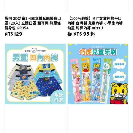
昌明 3D幼童1-4歲立體耳繩醫療口
【100%純棉】MIT女童純棉平口
罩 (20入) 立體口罩 粗耳繩 無壓條
內褲 台灣製 兒童內褲 小學生內褲
隨身包 GR354
幼童 純棉內褲 missU
Regular
NT$ 129
Regular
從
NT$ 95
起
price
price