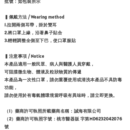
批號：如包裝所示
▍佩戴方法 / Wearing method
1.拉開兩側耳帶，掛於雙耳
2.將口罩上緣，沿著鼻子貼合
3.輕輕調整全側至下巴，使口罩服貼
▍注意事項 / Notice
本產品適用一般民眾、病人與醫護人員穿戴，
可阻擋微生物、體液及粒狀物質的傳遞
本產品為一次性口罩，請勿重覆使用或清洗本產品不具防毒
功能，
請勿使用於有毒氣體環境當呼吸有異味時，請立即更換。
（1）藥商許可執照所載藥商名稱：誠海有限公司
（2）藥商許可執照字號：桃市醫器販 字第MD6232042076
號