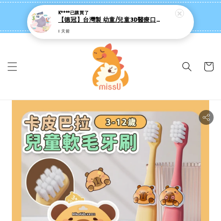
missU 迷思悠官方旗艦店 ❤️ 迷粉招募中
K****
已購買了
【德冠】台灣製 幼童/兒童3D醫療口罩 (50入/絲滑內裡/彈性耳繩)
👉點我【追蹤社群送 $20 】
1 天前