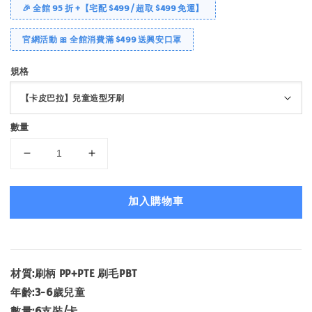
🎉 全館 95 折 +【宅配 $499 / 超取 $499 免運】
官網活動 🎀 全館消費滿 $499 送興安口罩
規格
數量
加入購物車
材質:刷柄 PP+PTE 刷毛PBT
年齡:3-6歲兒童
數量:6支裝/卡