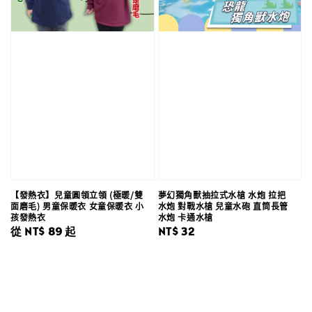
【發熱衣】兒童圓領立領 (極暖/雙
夢幻獨角獸抽拉式水槍 水炮 拉把
面磨毛) 男童保暖衣 女童保暖衣 小
水炮 對戰水槍 兒童水砲 直筒長管
孩發熱衣
水炮 卡通水槍
Regular
從
NT$ 89
起
Regular
NT$ 32
price
price