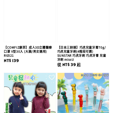
【COMFIZ康菲】成人3D立體醫療
【日本三詩達】巧虎兒童牙膏70g/
口罩 V型30入 (大臉/男女適用)
巧虎兒童牙刷(4階段可選)
RG521
SUNSTAR 巧虎牙刷 巧虎牙膏 兒童
牙刷 missU
Regular
NT$ 139
Regular
從
NT$ 39
起
price
price