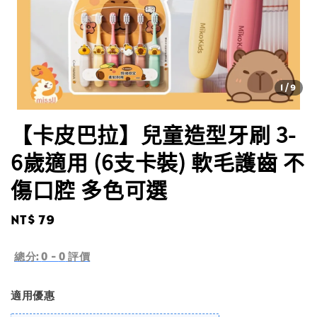
1
/9
【卡皮巴拉】兒童造型牙刷 3-
6歲適用 (6支卡裝) 軟毛護齒 不
傷口腔 多色可選
Regular
NT$ 79
price
總分:
0
-
0
評價
適用優惠