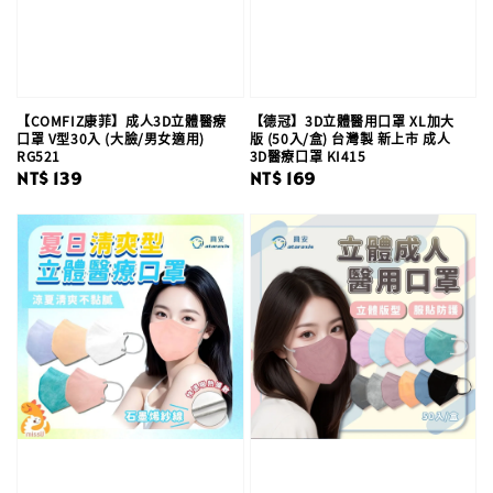
【COMFIZ康菲】成人3D立體醫療
【德冠】3D立體醫用口罩 XL加大
口罩 V型30入 (大臉/男女適用)
版 (50入/盒) 台灣製 新上市 成人
RG521
3D醫療口罩 KI415
Regular
NT$ 139
Regular
NT$ 169
price
price