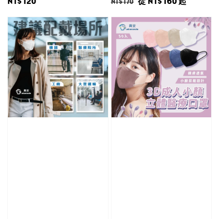
Regular
NT$ 120
Regular
Sale
從
NT$ 160
起
NT$ 170
price
price
price