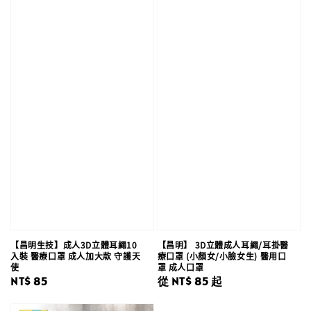
【昌明生技】成人3D立體耳繩10
【昌明】 3D立體成人耳繩/耳掛醫
入裝 醫療口罩 成人加大款 守護天
療口罩 (小顏女/小臉女生) 醫用口
使
罩 成人口罩
Regular
NT$ 85
Regular
從
NT$ 85
起
price
price