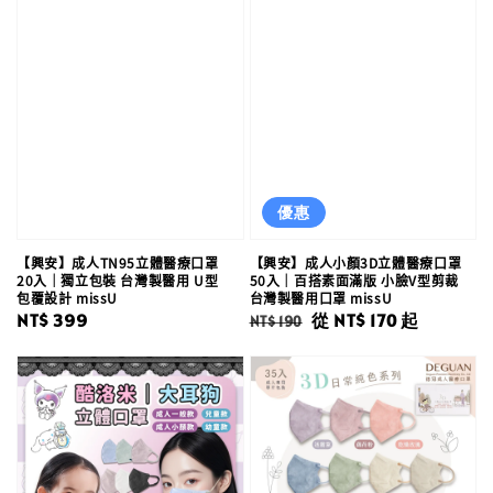
優惠
【興安】成人TN95立體醫療口罩
【興安】成人小顏3D立體醫療口罩
20入｜獨立包裝 台灣製醫用 U型
50入｜百搭素面滿版 小臉V型剪裁
包覆設計 missU
台灣製醫用口罩 missU
Regular
NT$ 399
Regular
Sale
從
NT$ 170
起
NT$ 190
price
price
price