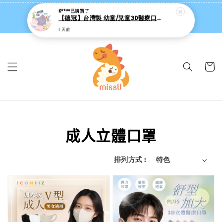
missU 迷思悠官方旗艦店 ❤️ 迷粉招募中
👉點我【追蹤社群送 $20 】
成人立體口罩
排列方式 :