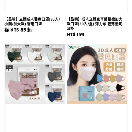
【昌明】立體成人醫療口罩(30入/
【昌明】成人立體寬耳帶醫療加大
小顏/加大款) 醫用口罩
款口罩(30入/盒) 彈力布 輕薄透氣
耳掛
Regular
從
NT$ 85
起
Regular
NT$ 159
price
price