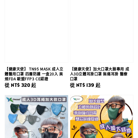
【健康天使】 TN95 MASK 成人立
【健康天使】加大口罩大臉專用 成
體醫用口罩 四層防護 一盒20入 美
人3D立體耳掛口罩 無痛耳掛 醫療
規FDA 歐盟FFP3 CE認證
口罩
Regular
從
NT$ 320
起
Regular
從
NT$ 139
起
price
price