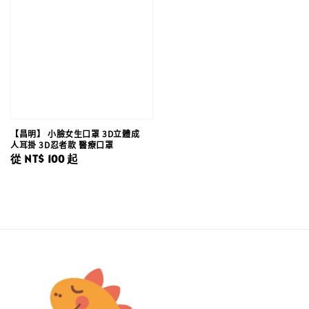
【昌明】 小臉女生口罩 3D立體成
人耳掛 3D忍者款 醫療口罩
Regular
從
NT$ 100
起
price