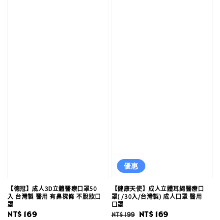
優惠
【德冠】成人3D立體醫療口罩50
【健康天使】成人立體耳繩醫療口
入 台灣製 醫用 有鼻樑條 不脫妝口
罩( /30入/台灣製) 成人口罩 醫用
罩
口罩
Regular
NT$ 169
Regular
Sale
NT$ 169
NT$ 199