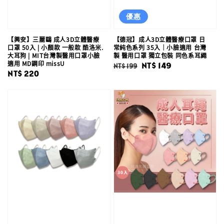
優惠
【興安】三麗鷗 成人3D立體醫療
【德冠】成人3D立體醫療口罩 日
口罩 50入 | 小顏款 一般款 酷洛米.
常純色系列 35入｜小臉適用 台灣
大耳狗 | MIT台灣製醫用口罩小臉
製 醫用口罩 獨立包裝 同色系耳繩
適用 MD鋼印 missU
Regular
Sale
NT$ 149
NT$ 199
Regular
NT$ 220
price
price
price