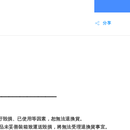
分享
▁▁▁▁▁▁▁▁▁▁▁▁▁▁▁▁
髒汙毀損、已使用等因素，恕無法退換貨。
商品未妥善裝箱致運送毀損，將無法受理退換貨事宜。