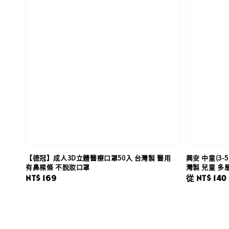
【德冠】成人3D立體醫療口罩50入 台灣製 醫用
興安 中童(3
有鼻樑條 不脫妝口罩
灣製 兒童 多層
Regular
NT$ 169
Regular
從
NT$ 140
price
price