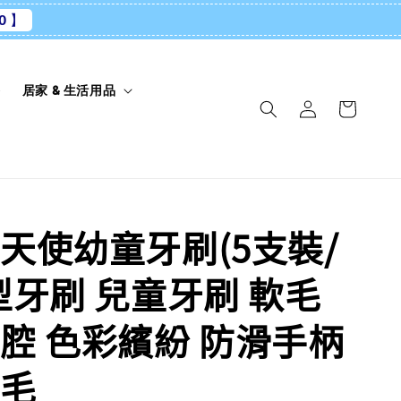
0 】
養
居家 & 生活用品
天使幼童牙刷(5支裝/
型牙刷 兒童牙刷 軟毛
腔 色彩繽紛 防滑手柄
毛