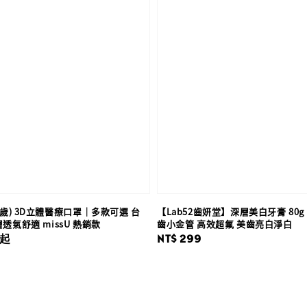
-5歲) 3D立體醫療口罩｜多款可選 台
【Lab52齒妍堂】深層美白牙膏 80g
透氣舒適 missU 熱銷款
齒小金管 高效超氟 美齒亮白淨白
起
Regular
NT$ 299
price