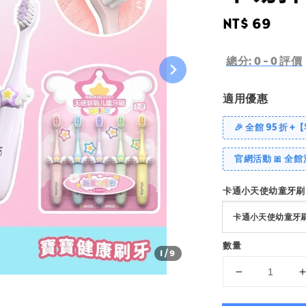
Regular
NT$ 69
price
總分:
0
-
0
評價
適用優惠
🎉 全館 95 折 +
官網活動 🎀 全館
卡通小天使幼童牙刷
數量
1
/9