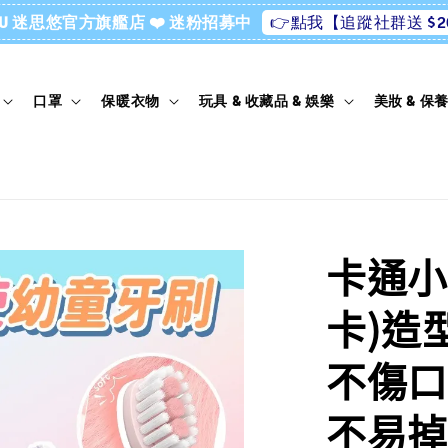
👉點我【追蹤社群送 $2
ssU 迷思悠官方旗艦店 ❤️ 迷粉招募中
口罩
保暖衣物
玩具 & 收藏品 & 娛樂
美妝 & 保
卡通小
卡)造
不傷口
不易掉