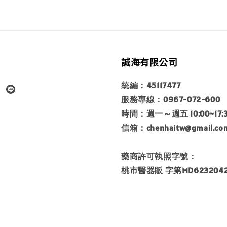
誠海有限公司
統編：45117477
服務專線：0967-072-600
時間：週一～週五 10:00~17:
信箱：chenhaitw@gmail.co
藥商許可執照字號：
桃市醫器販 字第MD6232042