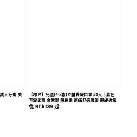
 成人牙膏 美
【郡昱】兒童(4-8歲)立體醫療口罩 30入｜素色
可愛圖案 台灣製 無鼻梁 無痛舒適耳帶 親膚透氣
Regular
從
NT$ 139
起
price