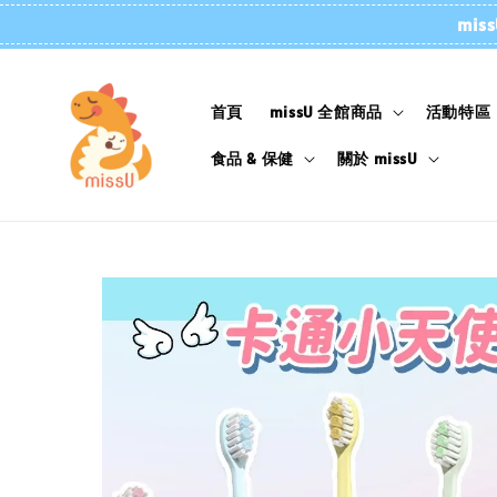
mi
首頁
missU 全館商品
活動特區
食品 & 保健
關於 missU