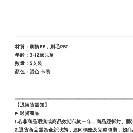
材質：刷柄PP，刷毛PBT
年齡：3-12歲兒童
數量：5支裝
顏色：混色 卡裝
▁▁▁▁▁▁▁▁▁▁▁▁▁▁▁▁▁▁▁▁▁▁▁▁▁▁▁▁▁▁▁
【退換貨需知】
▶️ 退貨商品
1.若非商品瑕疵或商品效期低於一年，商品經拆封、
2.退貨商品需為全新狀態，連同標籤及完整包裝，如