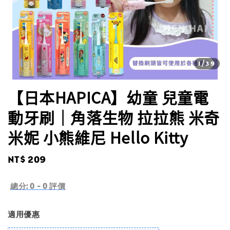
1
/39
【日本HAPICA】幼童 兒童電
動牙刷｜角落生物 拉拉熊 米奇
米妮 小熊維尼 Hello Kitty
Regular
NT$ 209
price
總分:
0
-
0
評價
適用優惠