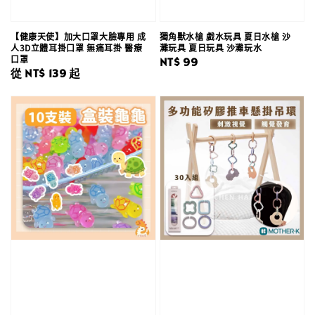
【健康天使】加大口罩大臉專用 成
獨角獸水槍 戲水玩具 夏日水槍 沙
人3D立體耳掛口罩 無痛耳掛 醫療
灘玩具 夏日玩具 沙灘玩水
口罩
Regular
NT$ 99
Regular
從
NT$ 139
起
price
price