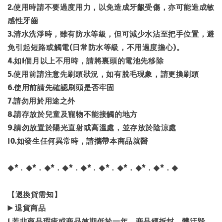
2.使用時請不要過度用力，以免造成牙齦受傷，亦可能造成敏
感性牙齒
3.清水洗淨時，雖有防水等級，但可減少水沾至把手位置，避
免引起短路或觸電(日常防水等級，不用過度擔心)。
4.如1個月以上不用時，請將裏頭的電池先移除
5.使用前請注意先刷頭狀況，如有脫毛現象，請更換刷頭
6.使用前請先確認刷頭是否牢固
7.請勿用於用途之外
8.請存放於兒童及寵物不能接觸的地方
9.請勿放置於陽光直射或高溫處，並存放於陰涼處
10.如發生任何異常時，請攜帶本商品就醫
◆*．◆*．◆*．◆*．◆*．◆*．◆*．◆*．◆*．◆
【退換貨需知】
▶️ 退貨商品
1.若非商品瑕疵或商品效期低於一年，商品經拆封、髒汙毀