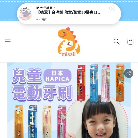
missU 迷思悠官方旗艦店 ❤️ 迷粉招募中
👉點我【追蹤社群送 $20 】