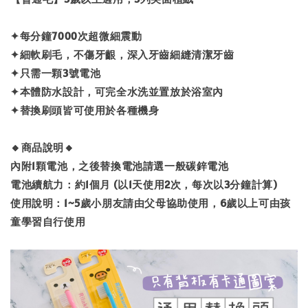
✦每分鐘7000次超微細震動
✦細軟刷毛，不傷牙齦，深入牙齒細縫清潔牙齒
✦只需一顆3號電池
✦本體防水設計，可完全水洗並置放於浴室內
✦替換刷頭皆可使用於各種機身
🔸商品說明🔸
內附1顆電池，之後替換電池請選一般碳鋅電池
電池續航力：約1個月 (以1天使用2次，每次以3分鐘計算)
使用說明：1~5歲小朋友請由父母協助使用，6歲以上可由孩
童學習自行使用