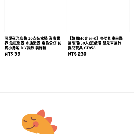
可愛夜光烏龜 10支裝盒裝 海底世
【韓國Mother-K】多功能串串懸
界 魚缸造景 水族造景 烏龜公仔 仿
掛吊環(30入)遊戲環 嬰兒車掛鈴
真小烏龜 DIY裝飾 裝飾擺
嬰兒玩具 GT858
Regular
NT$ 39
Regular
NT$ 230
price
price