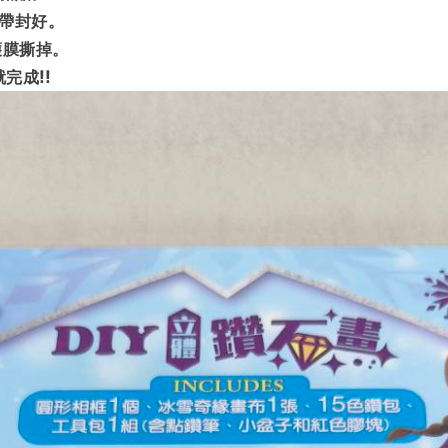
膠帶封好。
護膜撕掉。
完成!!