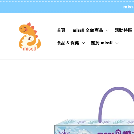
mi
首頁
missU 全館商品
活動特區
食品 & 保健
關於 missU