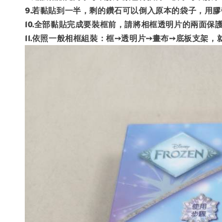
9.若黏貼到一半，剩的鑽石可以倒入原本的袋子，用
10.全部黏貼完成要裝框前，請將相框透明片的兩面保
11.依照一般相框組裝：框➙透明片➙畫布➙底板支架，就