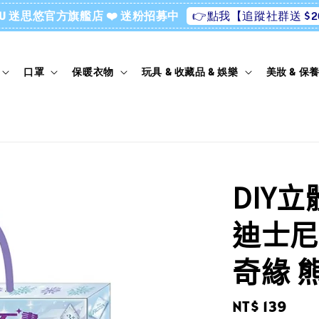
👉點我【追蹤社群送 $2
ssU 迷思悠官方旗艦店 ❤️ 迷粉招募中
口罩
保暖衣物
玩具 & 收藏品 & 娛樂
美妝 & 保
DIY
迪士尼
奇緣 
Regular
NT$ 139