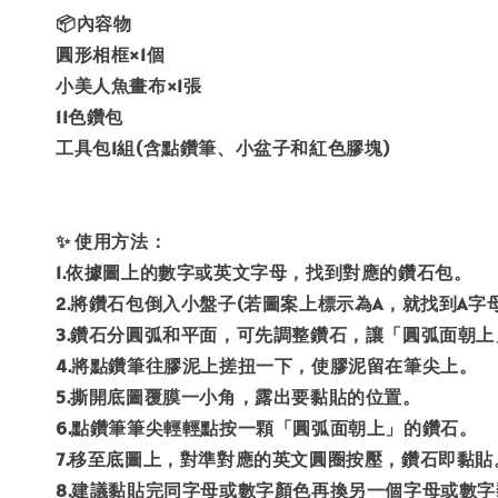
📦內容物
圓形相框×1個
小美人魚畫布×1張
11色鑽包
工具包1組(含點鑽筆、小盆子和紅色膠塊)
✨ 使用方法：
1.依據圖上的數字或英文字母，找到對應的鑽石包。
2.將鑽石包倒入小盤子(若圖案上標示為A，就找到A字
3.鑽石分圓弧和平面，可先調整鑽石，讓「圓弧面朝上
4.將點鑽筆往膠泥上搓扭一下，使膠泥留在筆尖上。
5.撕開底圖覆膜一小角，露出要黏貼的位置。
6.點鑽筆筆尖輕輕點按一顆「圓弧面朝上」的鑽石。
7.移至底圖上，對準對應的英文圓圈按壓，鑽石即黏貼
8.建議黏貼完同字母或數字顏色再換另一個字母或數