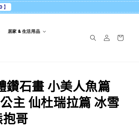
0 】
養
居家 & 生活用品
立體鑽石畫 小美人魚篇
公主 仙杜瑞拉篇 冰雪
熊抱哥