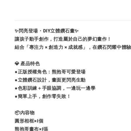
✨閃亮登場・DIY立體鑽石畫✨
讓孩子動手創作，打造屬於自己的夢幻畫作！
結合「專注力 × 創造力 × 成就感」，在鑽石閃耀中體
💎 產品特色
●正版授權角色：熊抱哥可愛登場
●立體鑽石設計，畫面更閃亮生動
●色彩訓練＋手眼協調，一邊玩一邊學
●簡單上手，創作零失敗！
📦內容物
圓形相框×1個
熊抱哥畫布×1張