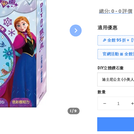
price
總分:
0
-
0
評價
適用優惠
🎉 全館 95 折 +
官網活動 🎀 全館
DIY立體鑽石畫
數量
1
/9