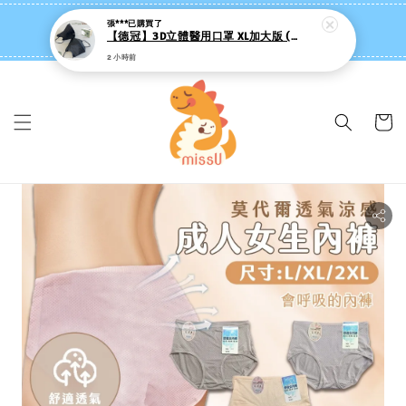
missU 迷思悠官方旗艦店 ❤️ 迷粉招募中
👉點我【追蹤社群送 $20 】