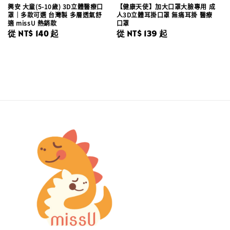
興安 大童(5-10歲) 3D立體醫療口
【健康天使】加大口罩大臉專用 成
罩｜多款可選 台灣製 多層透氣舒
人3D立體耳掛口罩 無痛耳掛 醫療
適 missU 熱銷款
口罩
Regular
從
NT$ 140
起
Regular
從
NT$ 139
起
price
price