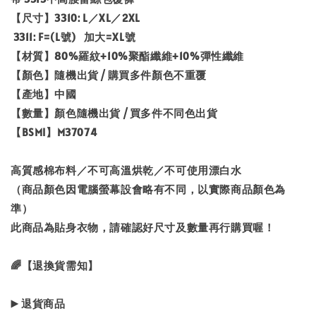
【尺寸】3310: L／XL／2XL
3311: F=(L號) 加大=XL號
【材質】80%羅紋+10%聚酯纖維+10%彈性纖維
【顏色】隨機出貨 / 購買多件顏色不重覆
【產地】中國
【數量】顏色隨機出貨 / 買多件不同色出貨
【BSMI】M37074
高質感棉布料／不可高溫烘乾／不可使用漂白水
（商品顏色因電腦螢幕設會略有不同，以實際商品顏色為
準）
此商品為貼身衣物，請確認好尺寸及數量再行購買喔！
🌈【退換貨需知】
▶️ 退貨商品