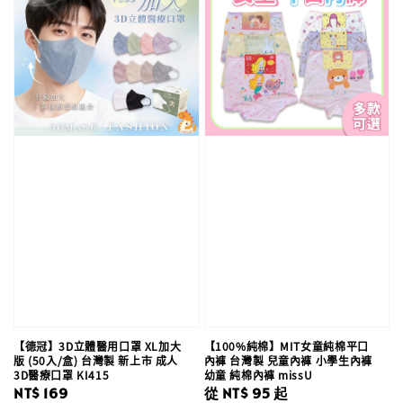
【德冠】3D立體醫用口罩 XL加大
【100%純棉】MIT女童純棉平口
版 (50入/盒) 台灣製 新上市 成人
內褲 台灣製 兒童內褲 小學生內褲
3D醫療口罩 KI415
幼童 純棉內褲 missU
Regular
NT$ 169
Regular
從
NT$ 95
起