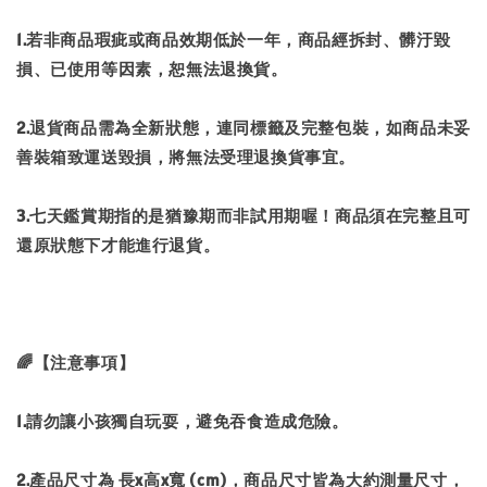
1.若非商品瑕疵或商品效期低於一年，商品經拆封、髒汙毀
損、已使用等因素，恕無法退換貨。
2.退貨商品需為全新狀態，連同標籤及完整包裝，如商品未妥
善裝箱致運送毀損，將無法受理退換貨事宜。
3.七天鑑賞期指的是猶豫期而非試用期喔！商品須在完整且可
還原狀態下才能進行退貨。
🌈【注意事項】
1.請勿讓小孩獨自玩耍，避免吞食造成危險。
2.產品尺寸為 長x高x寬 (cm)，商品尺寸皆為大約測量尺寸，