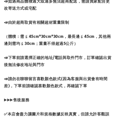
📣如遇商品體積過大或過多無法超商配送，需請買家配合更
改寄送方式或宅配
📣由於超商取貨有相關超材重量限制
（體積：需 ≦ 45cm*30cm*30cm，最長邊 ≦ 45cm，其他兩
邊則需均 ≦ 30cm；重量不得超過5公斤）
📣下單前請選擇正確的地址/電話與取件門市，訂單確認出貨
後無法修改地址與門市
📣請勿在聊聊留言喜歡顏色款式(因為客服與出貨會有時間
差)，下單前請確認喜歡顏色款式，再確認下單
▶▶▶售後服務
✅本店會盡力讓圖片和規格數據反映真實，但請允許客觀誤