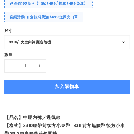
🎉 全館 95 折 +【宅配 $499 / 超取 $499 免運】
官網活動 🎀 全館消費滿 $499 送興安口罩
尺寸
數量
加入購物車
【品名】中腰內褲／透氣款
【樣式】3310腰帶前後方小束帶 3311前方無腰帶 後方小束
帶 3313中高腰蕾絲包覆褲