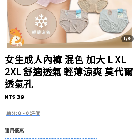
1
/9
女生成人內褲 混色 加大 L XL
2XL 舒適透氣 輕薄涼爽 莫代爾
透氣孔
Regular
NT$ 39
price
總分:
0
-
0
評價
適用優惠