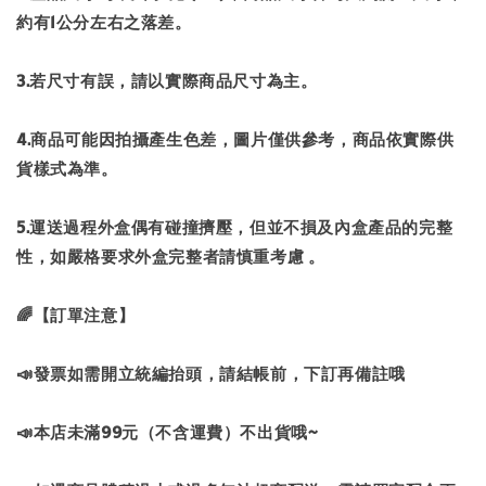
約有1公分左右之落差。
3.若尺寸有誤，請以實際商品尺寸為主。
4.商品可能因拍攝產生色差，圖片僅供參考，商品依實際供
貨樣式為準。
5.運送過程外盒偶有碰撞擠壓，但並不損及內盒產品的完整
性，如嚴格要求外盒完整者請慎重考慮 。
🌈【訂單注意】
📣發票如需開立統編抬頭，請結帳前，下訂再備註哦
📣本店未滿99元（不含運費）不出貨哦~