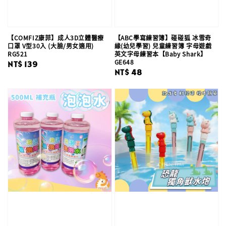
【COMFIZ康菲】成人3D立體醫療
【ABC學寫練習簿】碰碰狐 冰雪奇
口罩 V型30入 (大臉/男女適用)
緣(幼兒學習) 兒童練習簿 字母遊戲
RG521
英文字母練習本【Baby Shark】
GE648
Regular
NT$ 139
Regular
NT$ 48
price
price