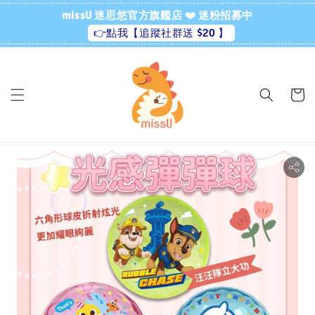
missU 迷思悠官方旗艦店 ❤️ 迷粉招募中
👉點我【追蹤社群送 $20 】