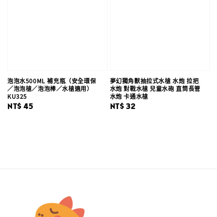
泡泡水500ML 補充瓶（安全環保
夢幻獨角獸抽拉式水槍 水炮 拉把
／泡泡槍／泡泡棒／水槍適用）
水炮 對戰水槍 兒童水砲 直筒長管
KU325
水炮 卡通水槍
Regular
NT$ 45
Regular
NT$ 32
price
price