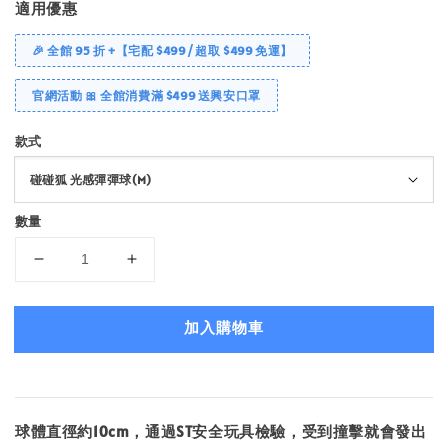
適用優惠
🎉 全館 95 折 +【宅配 $499 / 超取 $499 免運】
官網活動 🎀 全館消費滿 $499 送興安口罩
款式
數量
加入購物車
球體直徑約10cm，通過ST安全玩具檢驗，受到撞擊就會發出