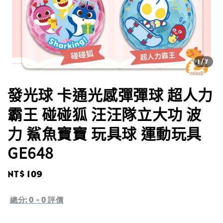
1
/7
發光球 卡通光感彈彈球 超人力
霸王 碰碰狐 汪汪隊立大功 波
力 鯊魚寶寶 玩具球 運動玩具
GE648
Regular
NT$ 109
price
總分:
0
-
0
評價