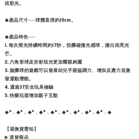
炫彩光。
◆產品尺寸──球體直徑約10cm。
◆產品特色──
1. 每次燈光持續時間約17秒，投擲碰撞光感球，撞出炫亮光
芒。
2. 六角形球皮折射炫光更加耀眼絢麗
3. 拋擲球的遊戲可以發展幼兒手眼協調力、增加反應力並激
發運動潛能。
4. 通過ST安全玩具檢驗
5. 快樂玩耍增加親子互動
◆*．◆*．◆*．◆*．◆*．◆*．◆*．◆*．◆*．◆
【退換貨需知】
▶️ 退貨商品