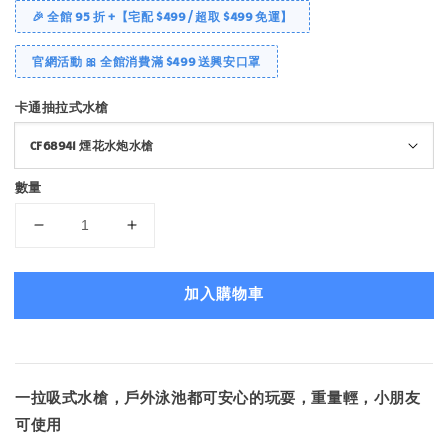
🎉 全館 95 折 +【宅配 $499 / 超取 $499 免運】
官網活動 🎀 全館消費滿 $499 送興安口罩
卡通抽拉式水槍
數量
加入購物車
一拉吸式水槍，戶外泳池都可安心的玩耍，重量輕，小朋友
可使用