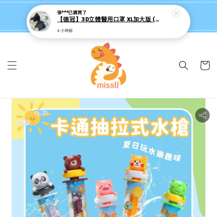
【德冠】3D立體醫用口罩 XL加大版 (50入/盒) 台灣製 新上市 成人3D醫療口罩 KI415
missU 迷思悠官方旗艦店 ❤️ 迷粉招募中
3 小時前
👉點我【追蹤社群送 $20 】