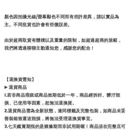
顏色因拍攝光線/螢幕顯色不同而有些許差異，請以實品為
主。不同批貨也許會有些微誤差。
由於超商取貨有體積以及重量的限制，如超過超商的規範，
我們將透過聊聊主動通知您，感謝您的配合！
【退換貨需知】
▶️ 退貨商品
1.若非商品瑕疵或商品效期低於一年，商品經拆封、髒汙毀
損、已使用等因素，恕無法退換貨。
2.退貨商品需為全新狀態，連同標籤及完整包裝，如商品未妥
善裝箱致運送毀損，將無法受理退換貨事宜。
3.七天鑑賞期指的是猶豫期而非試用期喔！商品須在完整且可