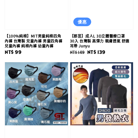
優惠
【100%純棉】MIT男童純棉四角
【郡昱】成人L 3D立體醫療口罩
內褲 台灣製 兒童內褲 男童四角褲
30入 台灣製 高彈力 親膚透氣 舒適
兒童內褲 純棉內褲 幼童內褲
耳帶 Junyu
Regular
NT$ 99
Regular
Sale
NT$ 139
NT$ 149
price
price
price