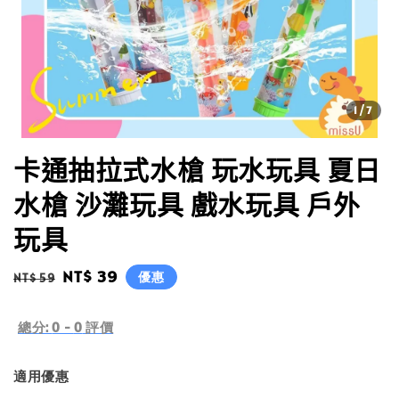
1
/7
卡通抽拉式水槍 玩水玩具 夏日
水槍 沙灘玩具 戲水玩具 戶外
玩具
Regular
Sale
NT$ 39
優惠
NT$ 59
price
price
總分:
0
-
0
評價
適用優惠