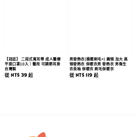
【冠廷】 二段式寬耳帶 成人醫療
男發熱衣(極暖刷毛+) 圓領 加大 高
平面口罩10入｜醫用 可調節耳掛
領發熱衣 保暖衣男 發熱衣 男衛生
台灣製
衣長袖 保暖衣 刷毛保暖衣
Regular
從
NT$ 39
起
Regular
從
NT$ 119
起
price
price