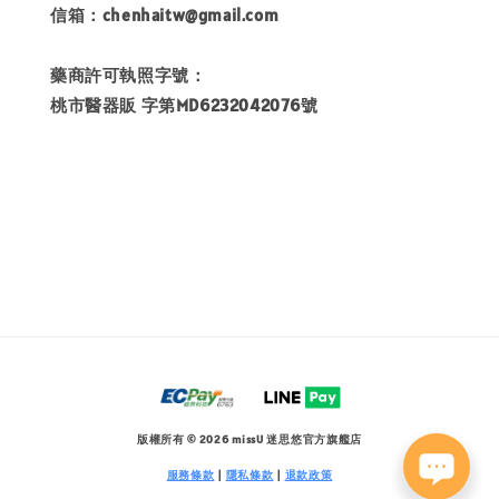
信箱：chenhaitw@gmail.com
藥商許可執照字號：
桃市醫器販 字第MD6232042076號
版權所有 © 2026 missU 迷思悠官方旗艦店
服務條款
|
隱私條款
|
退款政策