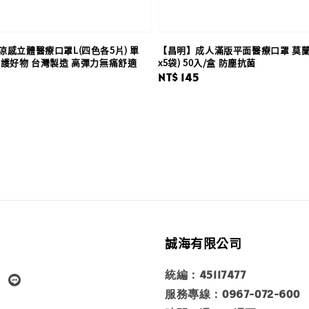
感立體醫療口罩L(四色各5片) 單
【昌明】成人滿版平面醫療口罩 莫蘭迪
防護好物 台灣製造 高彈力無痛舒適
x5袋) 50入/盒 防塵抗菌
Regular
NT$ 145
price
誠海有限公司
統編：45117477
服務專線：0967-072-600