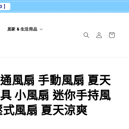
0 】
養
居家 & 生活用品
通風扇 手動風扇 夏天
具 小風扇 迷你手持風
壓式風扇 夏天涼爽