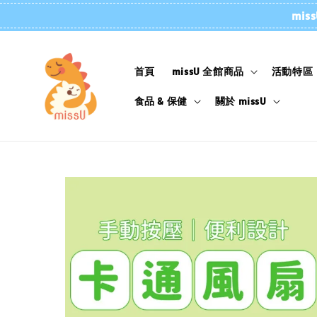
mi
首頁
missU 全館商品
活動特區
食品 & 保健
關於 missU