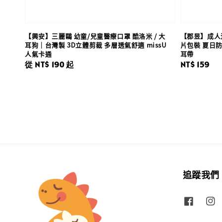
【興安】三麗鷗 幼童/兒童醫療口罩 酷洛米 / 大
【郡昱】成人涼
耳狗｜台灣製 3D立體剪裁 多層透氣舒適 missU
片包裝 夏日
人氣卡通
耳帶
Regular
從
NT$ 190
起
Regular
NT$ 159
price
price
追蹤我們