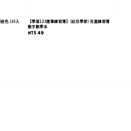
色 (10入
【學寫123運筆練習簿】(幼兒學習) 兒童練習簿
數字數學本
Regular
NT$ 49
price