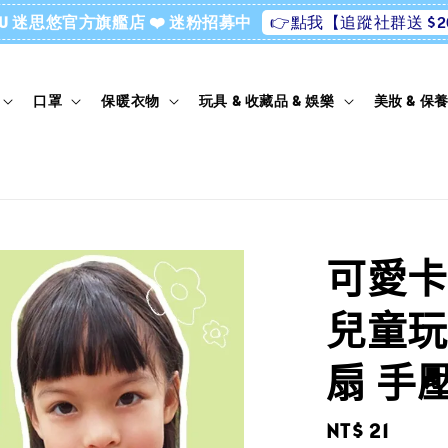
👉點我【追蹤社群送 $2
ssU 迷思悠官方旗艦店 ❤️ 迷粉招募中
口罩
保暖衣物
玩具 & 收藏品 & 娛樂
美妝 & 保
可愛卡
兒童玩
扇 手
Regular
NT$ 21