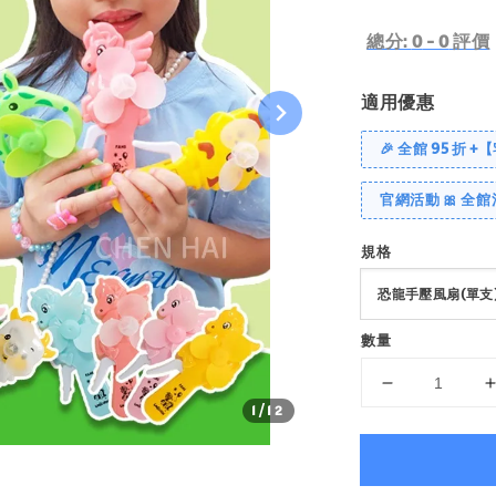
price
總分:
0
-
0
評價
適用優惠
🎉 全館 95 折 +
官網活動 🎀 全館
規格
數量
1
/12