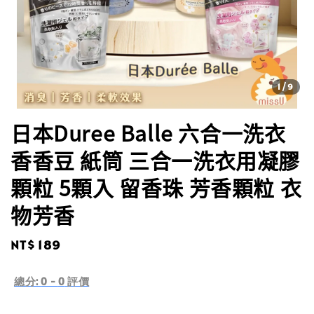
1
/9
日本Duree Balle 六合一洗衣
香香豆 紙筒 三合一洗衣用凝膠
顆粒 5顆入 留香珠 芳香顆粒 衣
物芳香
Regular
NT$ 189
price
總分:
0
-
0
評價