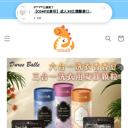
missU 迷思悠官方旗艦店 ❤️ 迷粉招募中
S** Y**
已購買了
【COMFIZ康菲】成人3D立體醫療口罩 V型30入 (大臉/男女適用) RG521
👉點我【追蹤社群送 $20 】
11 天前