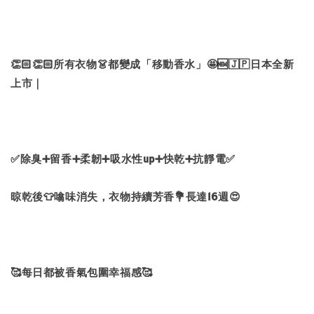
👏🏻👏🏻所有衣物👗都變成「移動香水」🤩🆕🇯🇵日本全新
上市｜
✅除臭➕留香➕柔韌➕吸水性up➕快乾➕抗靜電✅
晾乾後👕噏味消失，衣物持續芳香💐長達16週😍
🥰每日都被香氣包圍幸福感🥰