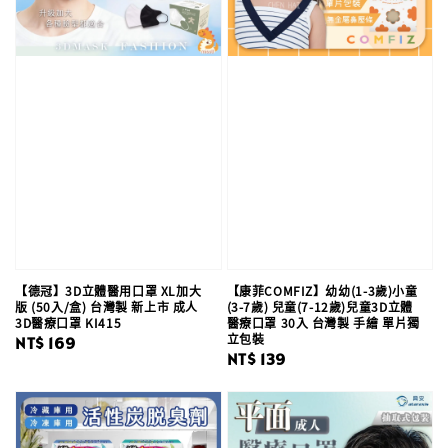
【德冠】3D立體醫用口罩 XL加大
【康菲COMFIZ】幼幼(1-3歲)小童
版 (50入/盒) 台灣製 新上市 成人
(3-7歲) 兒童(7-12歲)兒童3D立體
3D醫療口罩 KI415
醫療口罩 30入 台灣製 手繪 單片獨
立包裝
Regular
NT$ 169
Regular
NT$ 139
price
price