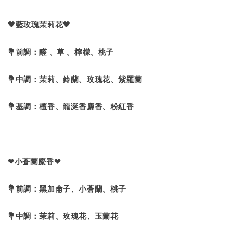
💙藍玫瑰茉莉花💙
💐前調：醛 、草 、檸檬、桃子
💐中調：茉莉、鈴蘭、玫瑰花、紫羅蘭
💐基調：檀香、龍涎香麝香、粉紅香
❤小蒼蘭麋香❤
💐前調：黑加侖子、小蒼蘭、桃子
💐中調：茉莉、玫瑰花、玉蘭花