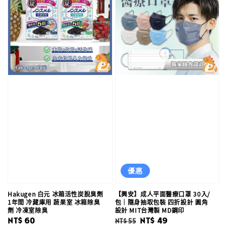
優惠
Hakugen 白元 冰箱活性炭脫臭劑
【興安】成人平面醫療口罩 30入/
1年間 冷藏庫用 蔬果室 冰箱除臭
包｜隨身抽取包裝 四折設計 圓角
劑 冷凍室除臭
設計 MIT台灣製 MD鋼印
Regular
NT$ 60
Regular
Sale
NT$ 49
NT$ 55