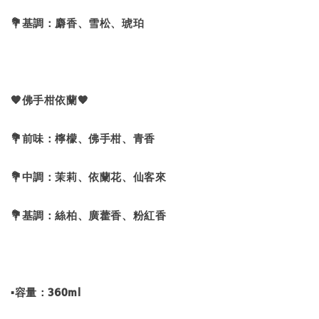
💐基調：麝香、雪松、琥珀
🧡佛手柑依蘭🧡
💐前味：檸檬、佛手柑、青香
💐中調：茉莉、依蘭花、仙客來
💐基調：絲柏、廣藿香、粉紅香
▪容量：360ml