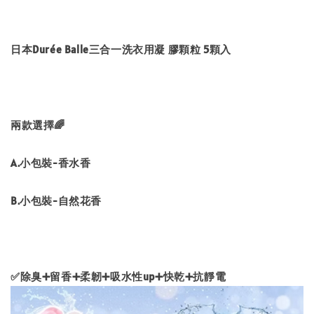
日本Durée Balle三合一洗衣用凝 膠顆粒 5顆入
兩款選擇🌈
A.小包裝-香水香
B.小包裝-自然花香
✅除臭➕留香➕柔韌➕吸水性up➕快乾➕抗靜電