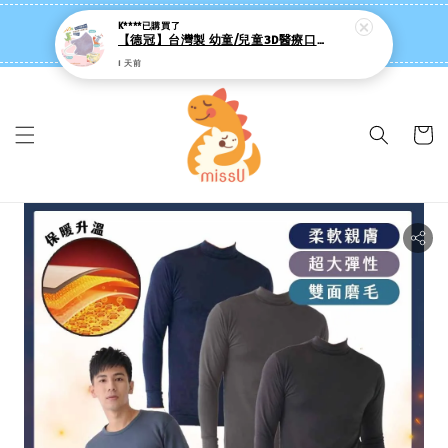
missU 迷思悠官方旗艦店 ❤️ 迷粉招募中
K****
已購買了
【德冠】台灣製 幼童/兒童3D醫療口罩 (50入/絲滑內裡/彈性耳繩)
👉點我【追蹤社群送 $20 】
1 天前