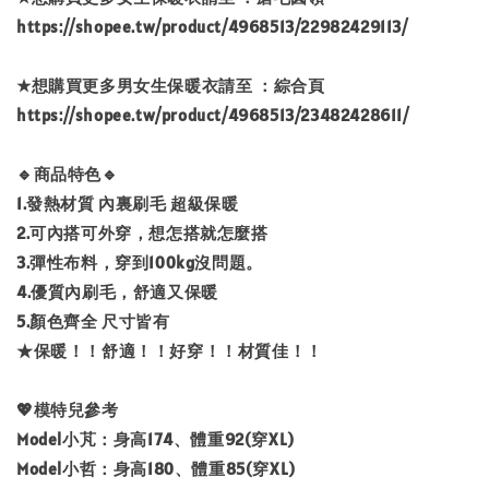
https://shopee.tw/product/4968513/22982429113/
★想購買更多男女生保暖衣請至 ：綜合頁
https://shopee.tw/product/4968513/23482428611/
🔹商品特色🔹
1.發熱材質 內裏刷毛 超級保暖
2.可內搭可外穿，想怎搭就怎麼搭
3.彈性布料，穿到100kg沒問題。
4.優質內刷毛，舒適又保暖
5.顏色齊全 尺寸皆有
★保暖！！舒適！！好穿！！材質佳！！
💖模特兒參考
Model小芃：身高174、體重92(穿XL)
Model小哲：身高180、體重85(穿XL)