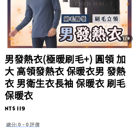
1
/9
男發熱衣(極暖刷毛+) 圓領 加
大 高領發熱衣 保暖衣男 發熱
衣 男衛生衣長袖 保暖衣 刷毛
保暖衣
Regular
NT$ 119
price
總分:
0
-
0
評價