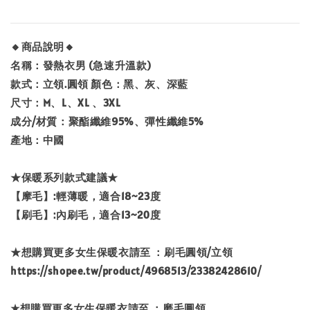
🔸商品說明🔸
名稱：發熱衣男 (急速升溫款)
款式：立領.圓領 顏色：黑、灰、深藍
尺寸：M、L、XL 、3XL
成分/材質：聚酯纖維95%、彈性纖維5%
產地：中國
★保暖系列款式建議★
【摩毛】:輕薄暖，適合18~23度
【刷毛】:內刷毛，適合13~20度
★想購買更多女生保暖衣請至 ：刷毛圓領/立領
https://shopee.tw/product/4968513/23382428610/
★想購買更多女生保暖衣請至 ：磨毛圓領