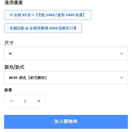
適用優惠
🎉 全館 95 折 +【宅配 $499 / 超取 $499 免運】
官網活動 🎀 全館消費滿 $499 送興安口罩
尺寸
顏色/款式
數量
加入購物車