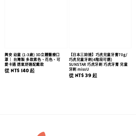
興安 幼童 (1-3歲) 3D立體醫療口
【日本三詩達】巧虎兒童牙膏70g/
罩｜ 台灣製 多款素色、花色、可
巧虎兒童牙刷(4階段可選)
愛卡通 透氣舒適配戴款
SUNSTAR 巧虎牙刷 巧虎牙膏 兒童
牙刷 missU
Regular
從
NT$ 140
起
Regular
從
NT$ 39
起
price
price