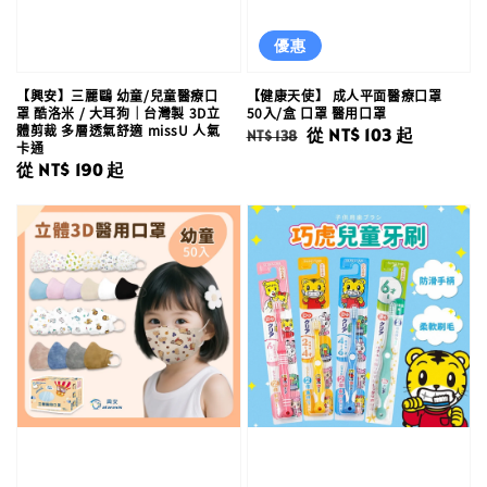
優惠
【興安】三麗鷗 幼童/兒童醫療口
【健康天使】 成人平面醫療口罩
罩 酷洛米 / 大耳狗｜台灣製 3D立
50入/盒 口罩 醫用口罩
體剪裁 多層透氣舒適 missU 人氣
Regular
Sale
從
NT$ 103
起
NT$ 138
卡通
price
price
Regular
從
NT$ 190
起
price