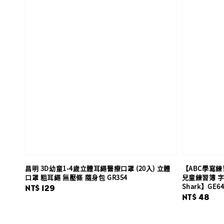
昌明 3D幼童1-4歲立體耳繩醫療口罩 (20入) 立體
【ABC學寫練
口罩 粗耳繩 無壓條 隨身包 GR354
兒童練習簿 字
Shark】GE64
Regular
NT$ 129
Regular
NT$ 48
price
price