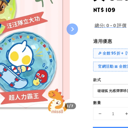
Regular
NT$ 109
price
總分:
0
-
0
評價
適用優惠
🎉 全館 95 折 +
官網活動 🎀 全館
款式
數量
1
/7