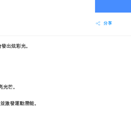
分享
會發出炫彩光。
炫亮光芒。
力並激發運動潛能。