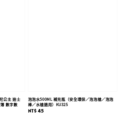
尼公主 迪士
泡泡水500ML 補充瓶（安全環保／泡泡槍／泡泡
習簿 數字數
棒／水槍適用）KU325
Regular
NT$ 45
price