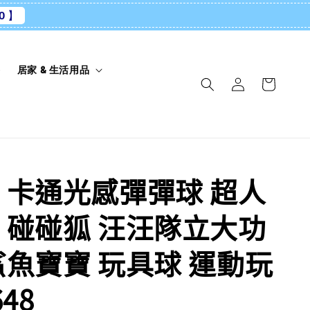
0 】
養
居家 & 生活用品
 卡通光感彈彈球 超人
 碰碰狐 汪汪隊立大功
鯊魚寶寶 玩具球 運動玩
648