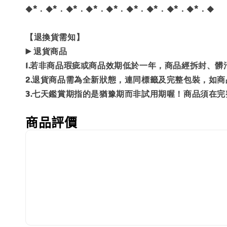
◆*．◆*．◆*．◆*．◆*．◆*．◆*．◆*．◆*．◆
【退換貨需知】
▶️ 退貨商品
1.若非商品瑕疵或商品效期低於一年，商品經拆封、
2.退貨商品需為全新狀態，連同標籤及完整包裝，如
3.七天鑑賞期指的是猶豫期而非試用期喔！商品須在
商品評價