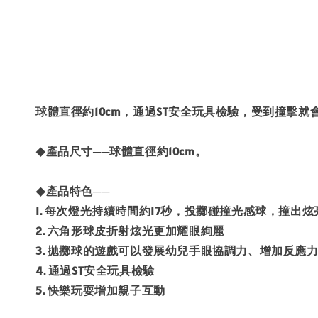
球體直徑約10cm，通過ST安全玩具檢驗，受到撞擊就
◆產品尺寸──球體直徑約10cm。
◆產品特色──
1. 每次燈光持續時間約17秒，投擲碰撞光感球，撞出
2. 六角形球皮折射炫光更加耀眼絢麗
3. 拋擲球的遊戲可以發展幼兒手眼協調力、增加反應
4. 通過ST安全玩具檢驗
5. 快樂玩耍增加親子互動