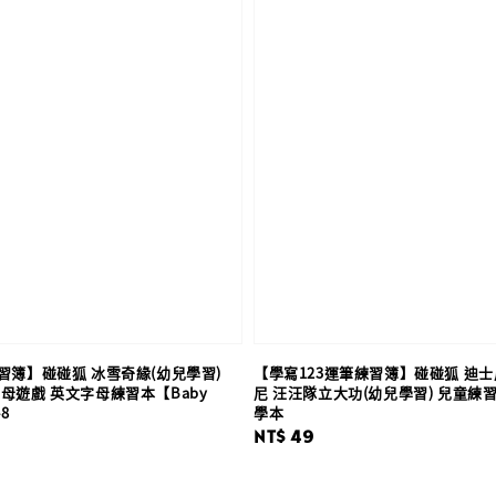
習簿】碰碰狐 冰雪奇緣(幼兒學習)
【學寫123運筆練習簿】碰碰狐 迪士
母遊戲 英文字母練習本【Baby
尼 汪汪隊立大功(幼兒學習) 兒童練
8
學本
Regular
NT$ 49
price