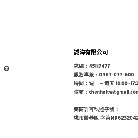
誠海有限公司
統編：45117477
服務專線：0967-072-600
時間：週一～週五 10:00~17:
信箱：chenhaitw@gmail.co
藥商許可執照字號：
桃市醫器販 字第MD6232042