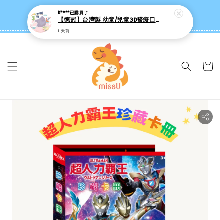
K****
已購買了
missU 迷思悠官方旗艦店 ❤️ 迷粉招募中
【德冠】台灣製 幼童/兒童3D醫療口罩 (50入/絲滑內裡/彈性耳繩)
👉點我【追蹤社群送 $20 】
1 天前