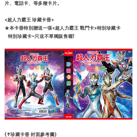
片、電話卡、等多種卡片。
<超人力霸王 珍藏卡冊>
★本卡冊特別贈送一張<超人力霸王 戰鬥卡>特別珍藏卡
特別珍藏卡~只送不單獨販售喔!
(↑珍藏卡冊 封面參考圖)