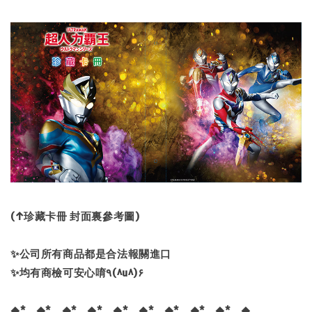
(↑珍藏卡冊 封面裏參考圖)
✨公司所有商品都是合法報關進口
✨均有商檢可安心唷٩(^u^)۶
◆*．◆*．◆*．◆*．◆*．◆*．◆*．◆*．◆*．◆