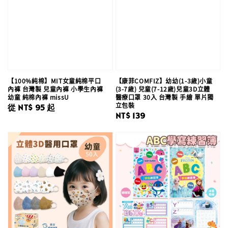
【100%純棉】MIT女童純棉平口
【康菲COMFIZ】幼幼(1-3歲)小童
內褲 台灣製 兒童內褲 小學生內褲
(3-7歲) 兒童(7-12歲)兒童3D立體
幼童 純棉內褲 missU
醫療口罩 30入 台灣製 手繪 單片獨
立包裝
Regular
從
NT$ 95
起
Regular
NT$ 139
price
price