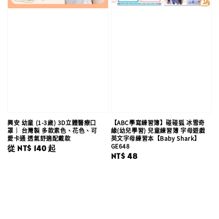
興安 幼童 (1-3歲) 3D立體醫療口
【ABC學寫練習簿】碰碰狐 冰雪奇
罩｜ 台灣製 多款素色、花色、可
緣(幼兒學習) 兒童練習簿 字母遊戲
愛卡通 透氣舒適配戴款
英文字母練習本【Baby Shark】
GE648
Regular
從
NT$ 140
起
Regular
NT$ 48
price
price