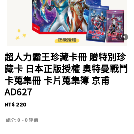
1
/9
超人力霸王珍藏卡冊 贈特別珍
藏卡 日本正版授權 奧特曼戰鬥
卡蒐集冊 卡片蒐集簿 京甫
AD627
Regular
NT$ 220
price
總分:
0
-
0
評價