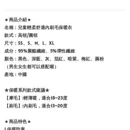
🔸商品介紹🔸
名稱：兒童輕柔舒適內刷毛保暖衣
款式：高領/圓領
尺寸：SS、S、M、L、XL
成分：95%聚酯纖維、5%彈性纖維
顏色：黑色、深藍、灰、茄紅、暗紫、梅紅、藕粉
（男生女生都可以搭配喔）
產地：中國
★保暖系列款式建議★
【摩毛】:輕薄暖，適合18~23度
【刷毛】:內刷毛，適合13~20度
🔹商品特色🔹
1.保暖防寒