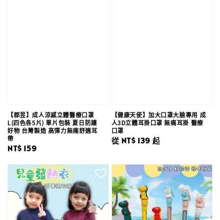
【郡昱】成人涼感立體醫療口罩
【健康天使】加大口罩大臉專用 成
L(四色各5片) 單片包裝 夏日防護
人3D立體耳掛口罩 無痛耳掛 醫療
好物 台灣製造 高彈力無痛舒適耳
口罩
帶
Regular
從
NT$ 139
起
Regular
NT$ 159
price
price