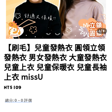
1
/9
【刷毛】兒童發熱衣 圓領立領
發熱衣 男女發熱衣 大童發熱衣
兒童上衣 兒童保暖衣 兒童長袖
上衣 missU
Regular
NT$ 109
price
總分:
0
-
0
評價