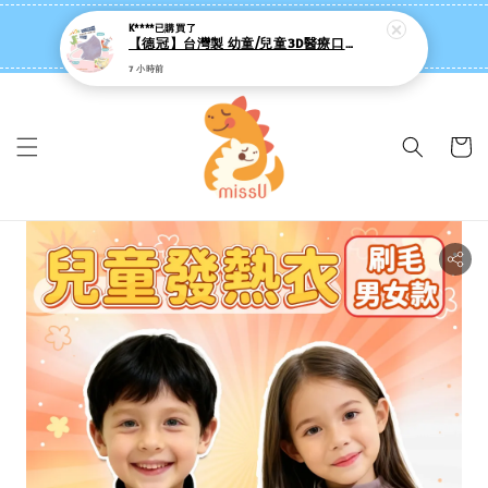
missU 迷思悠官方旗艦店 ❤️ 迷粉招募中
👉點我【追蹤社群送 $20 】