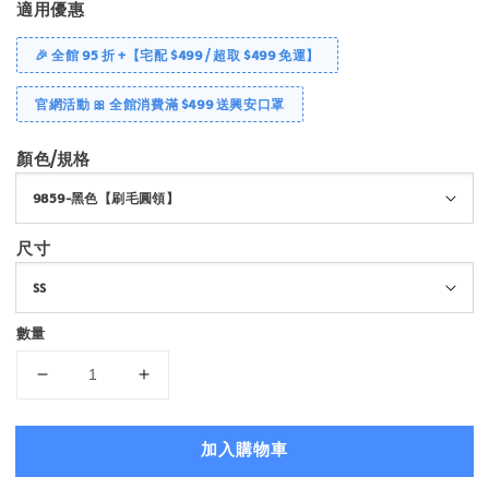
適用優惠
🎉 全館 95 折 +【宅配 $499 / 超取 $499 免運】
官網活動 🎀 全館消費滿 $499 送興安口罩
顏色/規格
尺寸
數量
加入購物車