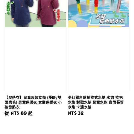
【發熱衣】兒童圓領立領 (極暖/雙
夢幻獨角獸抽拉式水槍 水炮 拉把
面磨毛) 男童保暖衣 女童保暖衣 小
水炮 對戰水槍 兒童水砲 直筒長管
孩發熱衣
水炮 卡通水槍
Regular
從
NT$ 89
起
Regular
NT$ 32
price
price