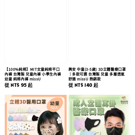
【100%純棉】MIT女童純棉平口
興安 中童(3-5歲) 3D立體醫療口罩
內褲 台灣製 兒童內褲 小學生內褲
｜多款可選 台灣製 兒童 多層透氣
幼童 純棉內褲 missU
舒適 missU 熱銷款
Regular
從
NT$ 95
起
Regular
從
NT$ 140
起
price
price