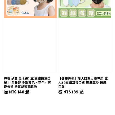
興安 幼童 (1-3歲) 3D立體醫療口
【健康天使】加大口罩大臉專用 成
罩｜ 台灣製 多款素色、花色、可
人3D立體耳掛口罩 無痛耳掛 醫療
愛卡通 透氣舒適配戴款
口罩
Regular
從
NT$ 140
起
Regular
從
NT$ 139
起
price
price