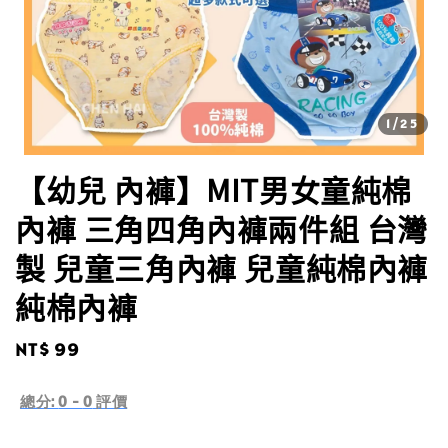
1
/25
【幼兒 內褲】MIT男女童純棉
內褲 三角四角內褲兩件組 台灣
製 兒童三角內褲 兒童純棉內褲
純棉內褲
Regular
NT$ 99
price
總分:
0
-
0
評價