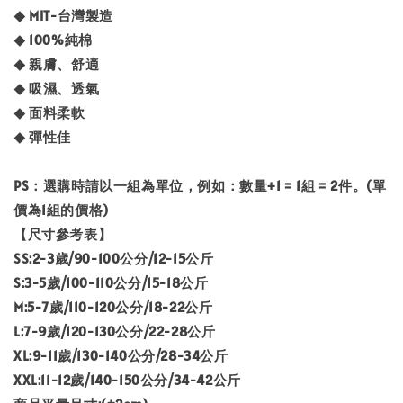
◆ MIT-台灣製造
◆ 100%純棉
◆ 親膚、舒適
◆ 吸濕、透氣
◆ 面料柔軟
◆ 彈性佳
PS：選購時請以一組為單位，例如：數量+1 = 1組 = 2件。(單
價為1組的價格)
【尺寸參考表】
SS:2-3歲/90-100公分/12-15公斤
S:3-5歲/100-110公分/15-18公斤
M:5-7歲/110-120公分/18-22公斤
L:7-9歲/120-130公分/22-28公斤
XL:9-11歲/130-140公分/28-34公斤
XXL:11-12歲/140-150公分/34-42公斤