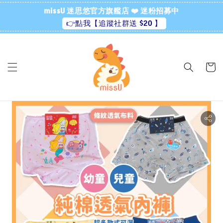
missU 迷思悠官方旗艦店 ❤️ 迷粉招募中
👉點我【追蹤社群送 $20 】