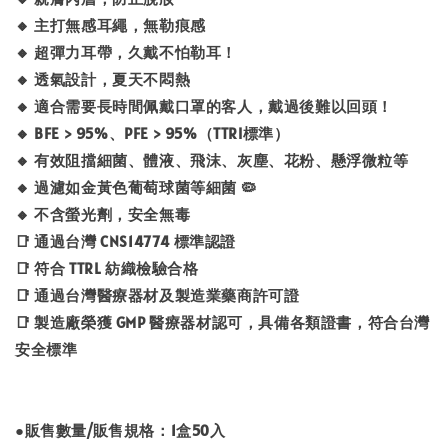
🔸 主打無感耳繩，無勒痕感
🔸 超彈力耳帶，久戴不怕勒耳！
🔸 透氣設計，夏天不悶熱
🔸 適合需要長時間佩戴口罩的客人，戴過後難以回頭！
🔸 BFE > 95%、PFE > 95%（TTRI標準）
🔸 有效阻擋細菌、體液、飛沫、灰塵、花粉、懸浮微粒等
🔸 過濾如金黃色葡萄球菌等細菌 🦠
🔸 不含螢光劑，安全無毒
📑 通過台灣 CNS14774 標準認證
📑 符合 TTRL 紡織檢驗合格
📑 通過台灣醫療器材及製造業藥商許可證
📑 製造廠榮獲 GMP 醫療器材認可，具備各類證書，符合台灣
安全標準
●販售數量/販售規格：1盒50入