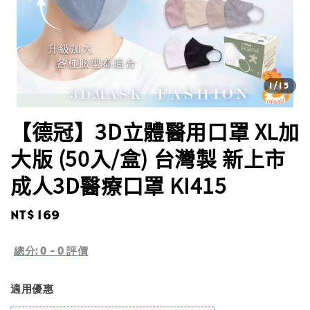
1
/15
【德冠】3D立體醫用口罩 XL加
大版 (50入/盒) 台灣製 新上市
成人3D醫療口罩 KI415
Regular
NT$ 169
price
總分:
0
-
0
評價
適用優惠