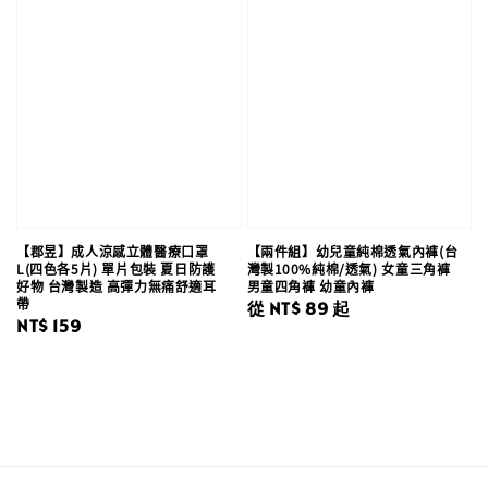
【郡昱】成人涼感立體醫療口罩
【兩件組】幼兒童純棉透氣內褲(台
L(四色各5片) 單片包裝 夏日防護
灣製100%純棉/透氣) 女童三角褲
好物 台灣製造 高彈力無痛舒適耳
男童四角褲 幼童內褲
帶
Regular
從
NT$ 89
起
Regular
NT$ 159
price
price