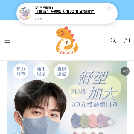
1 天前
missU 迷思悠官方旗艦店 ❤️ 迷粉招募中
👉點我【追蹤社群送 $20 】