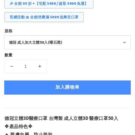
🎉 全館 95 折 +【宅配 $499 / 超取 $499 免運】
官網活動 🎀 全館消費滿 $499 送興安口罩
規格
數量
加入購物車
德冠立體3D醫療口罩 台灣製 成人立體3D 醫療口罩50入
🔷產品特色🔷
🔸 親膚內層，防止脫妝