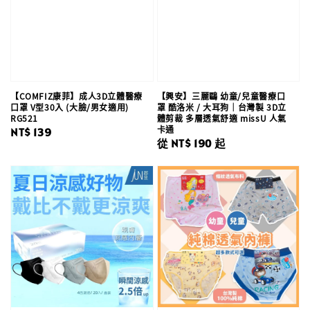
【COMFIZ康菲】成人3D立體醫療
【興安】三麗鷗 幼童/兒童醫療口
口罩 V型30入 (大臉/男女適用)
罩 酷洛米 / 大耳狗｜台灣製 3D立
RG521
體剪裁 多層透氣舒適 missU 人氣
卡通
Regular
NT$ 139
Regular
從
NT$ 190
起
price
price