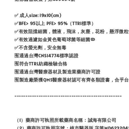
✅ 成人size: 19x10(cm)
✅BFE> 95以上 PFE> 95%（TTRI標準）
✅有效阻擋細菌，體液，飛沫，灰塵，花粉，懸浮微粒
✅有效過濾如金黃色葡萄球菌等細菌🦠
✅不含螢光劑，安全無毒
🈶通過台灣CNS14774標準認證
🈶符合TTRL紡織檢驗合格
🈶通過台灣醫療器材及製造業藥商許可證
🈶製造廠榮獲QMS醫療器材認可有齊各類證書，合乎
-------------------------------------------------
（1）藥商許可執照所載藥商名稱：誠海有限公司
（2）藥商許可執照字號：桃市醫器販 字第MD6232042