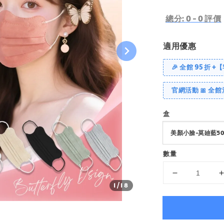
price
總分:
0
-
0
評價
適用優惠
🎉 全館 95 折 +
官網活動 🎀 全館
盒
數量
1
/18