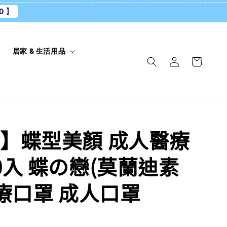
0 】
養
居家 & 生活用品
】蝶型美顏 成人醫療
0入 蝶の戀(莫蘭迪素
醫療口罩 成人口罩