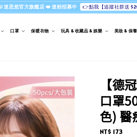
👉點我【追蹤社群送 $2
ssU 迷思悠官方旗艦店 ❤️ 迷粉招募中
口罩
保暖衣物
玩具 & 收藏品 & 娛樂
美妝 & 保
【德冠
口罩5
色) 
Regular
NT$ 173