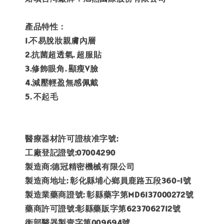
產品特性：
1.不易脫妝親膚內層
2.抗菌超透氣. 超服貼
3.修飾眼角. 顯瘦V臉
4.減壓輕盈無感佩戴
5. 不起毛
醫療器材許可證核准字號:
工廠登記證號:07004290
製造商:德冠精密機械有限公司
製造商地址: 彰化縣埔心鄉員鹿路五段360-1號
製造業藥商證號: 彰縣藥字第MD6137000272號
藥商許可證號:彰縣藥販字第6237062712號
衛部醫器製壹字第009694號