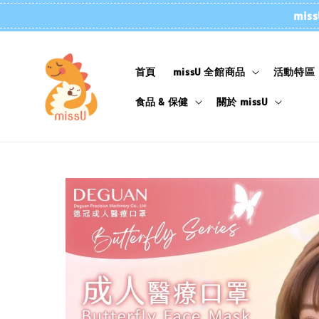
mi
首頁
missU 全館商品
活動特區
食品 & 保健
關於 missU