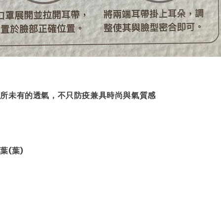
前所未有的透氣，不只防疫兼具時尚與氣質感
葉(葉)