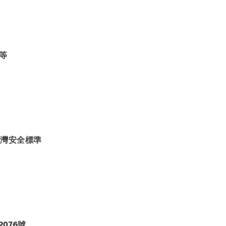
等
台灣安全標準
076號