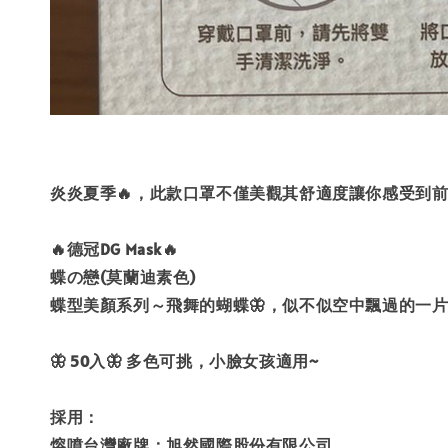
炎炎夏季🔥，此款口罩不僅美觀其舒適度讓你感受到
🔥德冠DG Mask🔥
蝶の戀(莫蘭迪素色)
蝶型美顏系列～飛舞的蝴蝶🦋，似不似空中飄過的一片
🦋 50入🦋 多色可挑，小臉女孩適用~
採用：
熔噴台灣廠牌：旭然國際股份有限公司