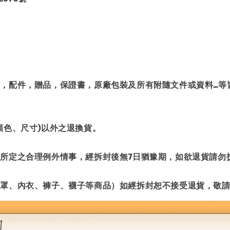
體，配件，贈品，保證書，原廠包裝及所有附隨文件或資料…
顏色、尺寸)以外之退換貨。
條所定之合理例外情事，經拆封後無7日猶豫期，如欲退貨請勿
口罩、內衣、褲子、襪子等商品）如經拆封恕不接受退貨，敬