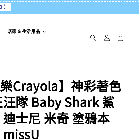
0 】
養
居家 & 生活用品
樂Crayola】神彩著色
汪隊 Baby Shark 鯊
 迪士尼 米奇 塗鴉本
missU