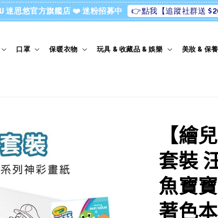
👉點我【追蹤社群送 $2
ssU 迷思悠官方旗艦店 ❤️ 迷粉招募中
口罩
保暖衣物
玩具 & 收藏品 & 娛樂
美妝 & 保
【繪兒
套裝 汪
魚寶寶
著色本 