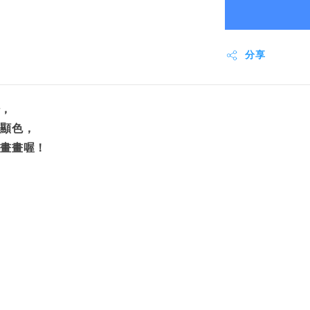
分享
髒，
會顯色，
心畫畫喔！