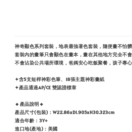
神奇顯色系列套裝，地表最強著色套裝，隨便畫不怕
套裝內的畫筆只會顯色在畫本，畫在其他地方完全不
不會沾染公共場所環境，爸媽安心吃飯聚餐，孩子專
✦含5支短桿神彩色筆、18張主題神彩畫紙
✦產品通過AP/CE 雙認證標章
🔸產品說明🔸
產品尺寸(包裝)：W22.86xD1.905xH30.323cm
適合年齡：3Y+
進口地(產地)：美國