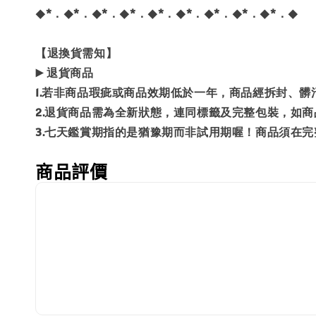
◆*．◆*．◆*．◆*．◆*．◆*．◆*．◆*．◆*．◆
【退換貨需知】
▶️ 退貨商品
1.若非商品瑕疵或商品效期低於一年，商品經拆封、
2.退貨商品需為全新狀態，連同標籤及完整包裝，如
3.七天鑑賞期指的是猶豫期而非試用期喔！商品須在
商品評價