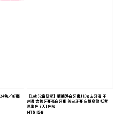
24色／好攜
【Lab52齒妍堂】藍礦淨白牙膏110g 去牙漬 不
刺激 含氟牙膏亮白牙膏 美白牙膏 白桃烏龍 抵禦
再染色 7天1色階
Regular
NT$ 159
price