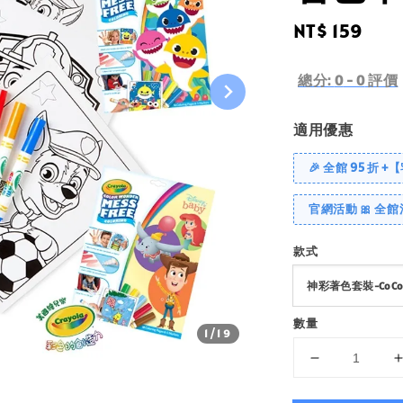
Regular
NT$ 159
price
總分:
0
-
0
評價
適用優惠
🎉 全館 95 折 +
官網活動 🎀 全館
款式
數量
1
/19