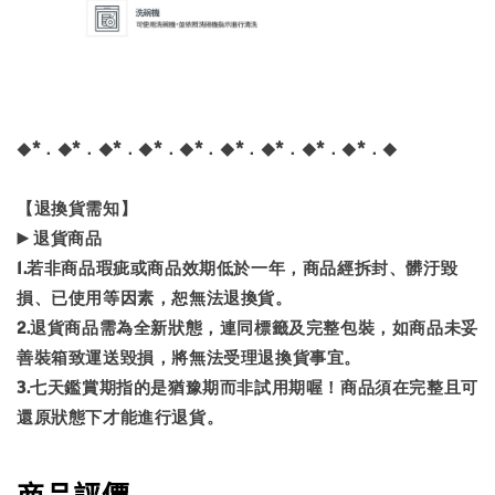
◆*．◆*．◆*．◆*．◆*．◆*．◆*．◆*．◆*．◆
【退換貨需知】
▶️ 退貨商品
1.若非商品瑕疵或商品效期低於一年，商品經拆封、髒汙毀
損、已使用等因素，恕無法退換貨。
2.退貨商品需為全新狀態，連同標籤及完整包裝，如商品未妥
善裝箱致運送毀損，將無法受理退換貨事宜。
3.七天鑑賞期指的是猶豫期而非試用期喔！商品須在完整且可
還原狀態下才能進行退貨。
商品評價