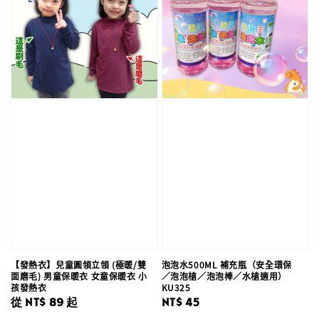
【發熱衣】兒童圓領立領 (極暖/雙
泡泡水500ML 補充瓶（安全環保
面磨毛) 男童保暖衣 女童保暖衣 小
／泡泡槍／泡泡棒／水槍適用）
孩發熱衣
KU325
Regular
從
NT$ 89
起
Regular
NT$ 45