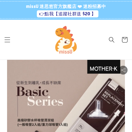
missU 迷思悠官方旗艦店 ❤️ 迷粉招募中
👉點我【追蹤社群送 $20 】