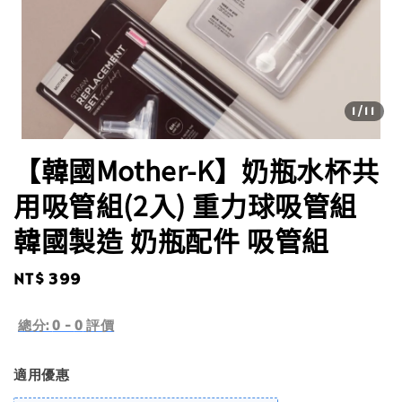
1
/11
【韓國Mother-K】奶瓶水杯共
用吸管組(2入) 重力球吸管組
韓國製造 奶瓶配件 吸管組
Regular
NT$ 399
price
總分:
0
-
0
評價
適用優惠