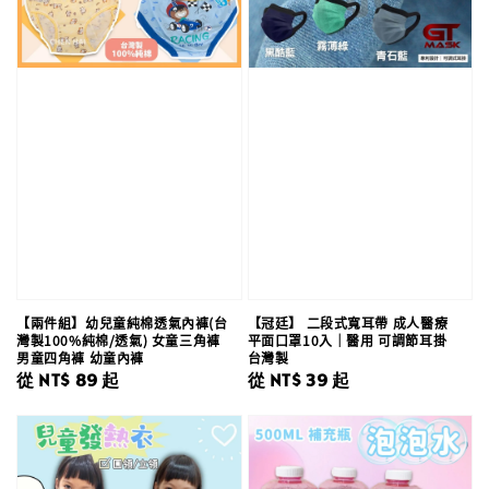
【兩件組】幼兒童純棉透氣內褲(台
【冠廷】 二段式寬耳帶 成人醫療
灣製100%純棉/透氣) 女童三角褲
平面口罩10入｜醫用 可調節耳掛
男童四角褲 幼童內褲
台灣製
Regular
從
NT$ 89
起
Regular
從
NT$ 39
起
price
price