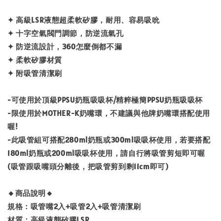
✦ 高級LSR液態超柔軟矽膠，耐用、容易吸吮
✦ 十字空氣閥門調節，防逆流氣孔
✦ 防逆流設計，360怎麼倒都不漏
✦ 柔軟矽膠材質
✦ 附吸管清潔刷
-可使用於頂級PPSU奶瓶吸吸杯/精粹極簡PPSU奶瓶吸吸杯
-限使用於MOTHER-K奶嘴環，不建議與他牌奶嘴環搭配使用
喔!
-此吸管組可搭配280ml奶瓶或300ml吸吸杯使用，若要搭配
180ml奶瓶或200ml吸吸杯使用，請自行將吸管剪短即可喔
(吸管跟吸嘴頭分離後，把吸管剪到剩11cm即可)
🔸商品說明🔸
規格：吸管嘴2入+吸管2入+吸管清潔刷
材質：高級液態矽膠LSR