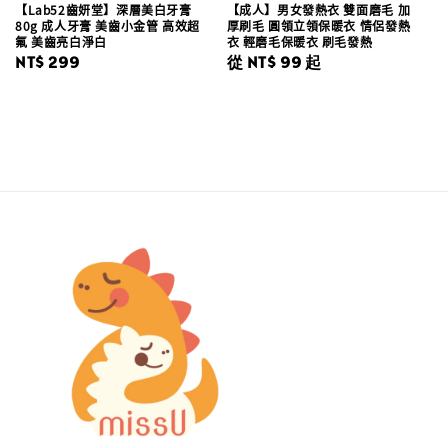
【Lab52齒妍堂】深層美白牙膏
【成人】男女發熱衣 雙面磨毛 加
80g 成人牙膏 美齒小金管 高效超
厚刷毛 圓領立領保暖衣 情侶發熱
氟 美齒亮白淨白
衣 輕磨毛保暖衣 刷毛發熱
Regular
NT$ 299
Regular
從
NT$ 99
起
price
price