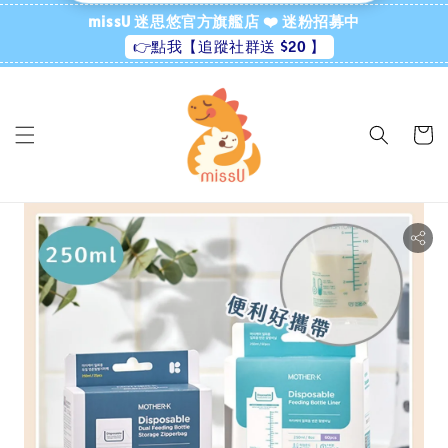
missU 迷思悠官方旗艦店 ❤️ 迷粉招募中
👉點我【追蹤社群送 $20 】