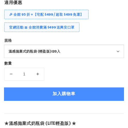
適用優惠
🎉 全館 95 折 +【宅配 $499 / 超取 $499 免運】
官網活動 🎀 全館消費滿 $499 送興安口罩
規格
數量
加入購物車
★溫感拋棄式奶瓶袋 (LITE輕盈版) ★