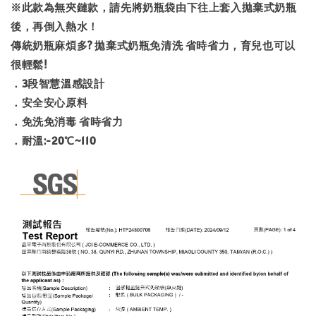
※此款為無夾鏈款，請先將奶瓶袋由下往上套入拋棄式奶瓶
後，再倒入熱水！
傳統奶瓶麻煩多? 拋棄式奶瓶免清洗 省時省力，育兒也可以
很輕鬆!
．3段智慧溫感設計
．安全安心原料
．免洗免消毒 省時省力
．耐溫:-20℃~110