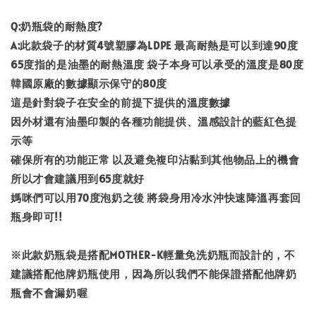
Q:奶瓶袋的耐熱度?
A:此款袋子的材質4號塑膠為LDPE 最高耐熱是可以到達90度
65度指的是油墨的耐熱溫度 袋子本身可以承受的溫度是80度
韓國原廠的數據顯示保守的80度
這是針對袋子在安全的前提下提供的溫度數據
因外材還有油墨印製的各種功能提供、溫感設計的藍紅色提
示等
確保所有的功能正常 以及避免複印沾黏到其他物品上的機會
所以才會建議用到65度就好
媽咪們可以用70度泡奶之後 將袋身用冷水沖快速降溫再套回
瓶身即可!!
※此款奶瓶袋是搭配MOTHER-K輕量免洗奶瓶而設計的，不
建議搭配他牌奶瓶使用，因為所以我們不能保證搭配他牌奶
瓶會不會漏奶喔