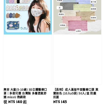
興安 大童(5-10歲) 3D立體醫療口
【昌明】成人滿版平面醫療口罩 莫
罩｜多款可選 台灣製 多層透氣舒
蘭迪色 (10入x5袋) 50入/盒 防塵
適 missU 熱銷款
抗菌
Regular
從
NT$ 140
起
Regular
NT$ 145