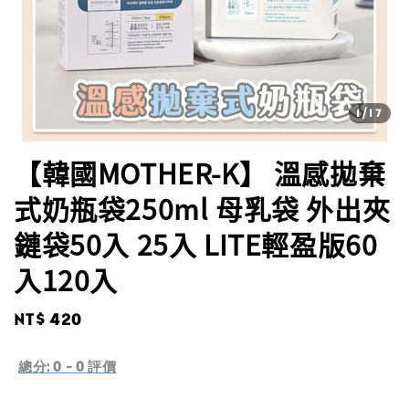
1
/17
【韓國MOTHER-K】 溫感拋棄
式奶瓶袋250ml 母乳袋 外出夾
鏈袋50入 25入 LITE輕盈版60
入120入
Regular
NT$ 420
price
總分:
0
-
0
評價