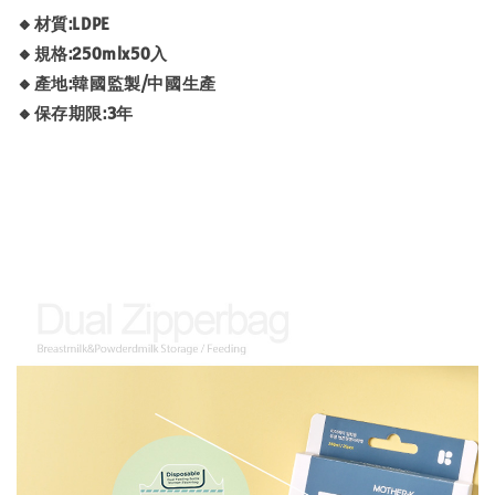
🔸材質:LDPE
🔸規格:250mlx50入
🔸產地:韓國監製/中國生產
🔸保存期限:3年