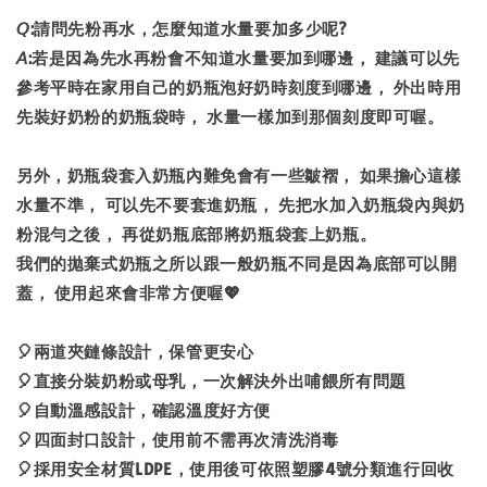
𝘘:請問先粉再水，怎麼知道水量要加多少呢?
𝘈:若是因為先水再粉會不知道水量要加到哪邊， 建議可以先
參考平時在家用自己的奶瓶泡好奶時刻度到哪邊， 外出時用
先裝好奶粉的奶瓶袋時， 水量一樣加到那個刻度即可喔。
另外，奶瓶袋套入奶瓶內難免會有一些皺褶， 如果擔心這樣
水量不準， 可以先不要套進奶瓶， 先把水加入奶瓶袋內與奶
粉混勻之後， 再從奶瓶底部將奶瓶袋套上奶瓶。
我們的拋棄式奶瓶之所以跟一般奶瓶不同是因為底部可以開
蓋， 使用起來會非常方便喔💖
🎈兩道夾鏈條設計，保管更安心
🎈直接分裝奶粉或母乳，一次解決外出哺餵所有問題
🎈自動溫感設計，確認溫度好方便
🎈四面封口設計，使用前不需再次清洗消毒
🎈採用安全材質LDPE，使用後可依照塑膠4號分類進行回收