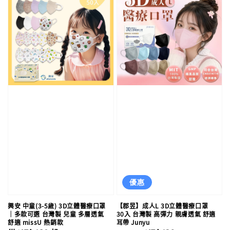
優惠
興安 中童(3-5歲) 3D立體醫療口罩
【郡昱】成人L 3D立體醫療口罩
｜多款可選 台灣製 兒童 多層透氣
30入 台灣製 高彈力 親膚透氣 舒適
舒適 missU 熱銷款
耳帶 Junyu