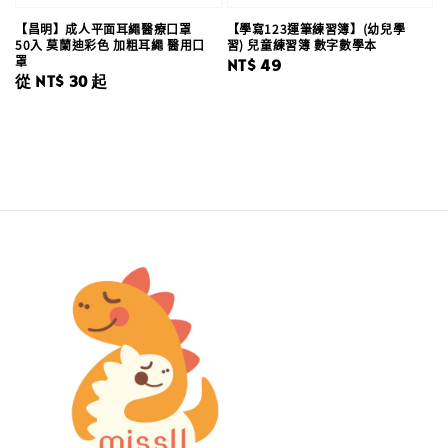
【昌明】成人平面耳繩醫療口罩
【學寫123運筆練習簿】(幼兒學
50入 莫蘭迪彩色 加粗耳繩 醫用口
習) 兒童練習簿 數字數學本
罩
Regular
NT$ 49
Regular
從
NT$ 30
起
price
price