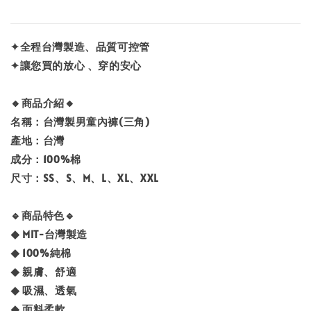
✦全程台灣製造、品質可控管
✦讓您買的放心 、穿的安心
🔸商品介紹🔸
名稱：台灣製男童內褲(三角)
產地：台灣
成分：100%棉
尺寸：SS、S、M、L、XL、XXL
🔹商品特色🔹
◆ MIT-台灣製造
◆ 100%純棉
◆ 親膚、舒適
◆ 吸濕、透氣
◆ 面料柔軟