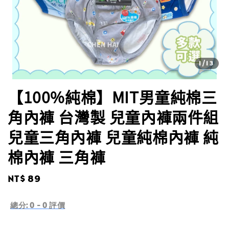
1
/13
【100%純棉】MIT男童純棉三
角內褲 台灣製 兒童內褲兩件組
兒童三角內褲 兒童純棉內褲 純
棉內褲 三角褲
Regular
NT$ 89
price
總分:
0
-
0
評價