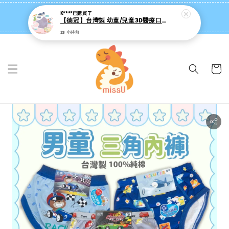
missU 迷思悠官方旗艦店 ❤️ 迷粉招募中
👉點我【追蹤社群送 $20 】