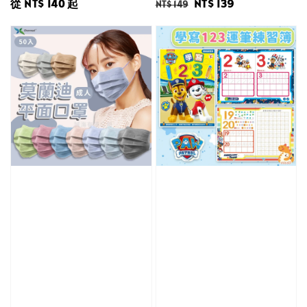
Regular
從
NT$ 140
起
Regular
Sale
NT$ 139
NT$ 149
price
price
price