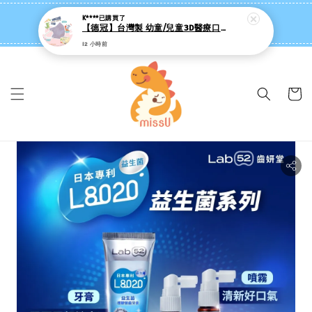
missU 迷思悠官方旗艦店 ❤️ 迷粉招募中
👉點我【追蹤社群送 $20 】