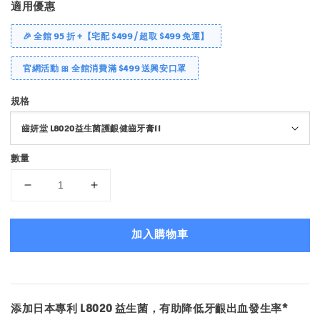
適用優惠
🎉 全館 95 折 +【宅配 $499 / 超取 $499 免運】
官網活動 🎀 全館消費滿 $499 送興安口罩
規格
數量
加入購物車
添加日本專利 L8020 益生菌，有助降低牙齦出血發生率*