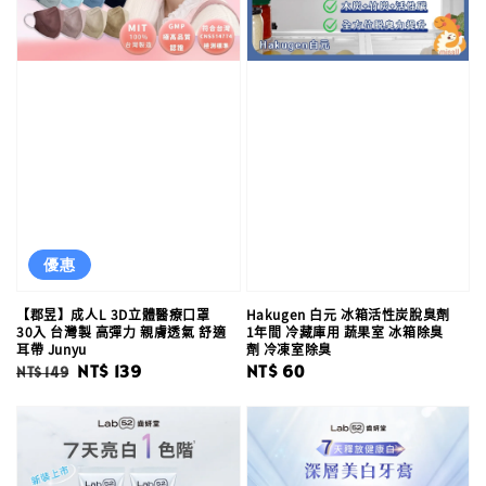
優惠
【郡昱】成人L 3D立體醫療口罩
Hakugen 白元 冰箱活性炭脫臭劑
30入 台灣製 高彈力 親膚透氣 舒適
1年間 冷藏庫用 蔬果室 冰箱除臭
耳帶 Junyu
劑 冷凍室除臭
Regular
Sale
NT$ 139
Regular
NT$ 60
NT$ 149
price
price
price