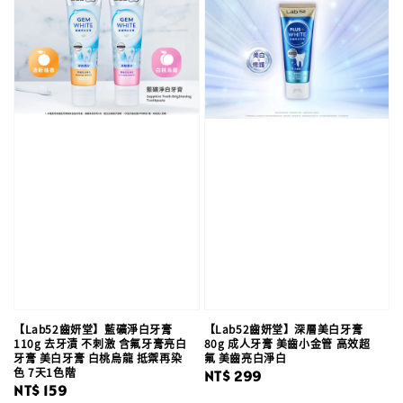
【Lab52齒妍堂】藍礦淨白牙膏
【Lab52齒妍堂】深層美白牙膏
110g 去牙漬 不刺激 含氟牙膏亮白
80g 成人牙膏 美齒小金管 高效超
牙膏 美白牙膏 白桃烏龍 抵禦再染
氟 美齒亮白淨白
色 7天1色階
Regular
NT$ 299
Regular
NT$ 159
price