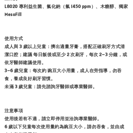
L8020 專利益生菌、氟化鈉（氟 1450 ppm）、木糖醇、獨家
MesoFill
使用方式
成人與 3 歲以上兒童：擠出適量牙膏，搭配正確刷牙方式清
潔口腔；建議 每日飯後或至少 2 次刷牙，每次 2–3 分鐘，或
依牙醫師建議使用。
3–6 歲兒童：每次約 豌豆大小用量，成人在旁指導，勿吞
食，養成良好刷牙習慣。
未滿 3 歲兒童：請先諮詢牙醫師或專業醫師。
注意事項
使用後若有不適，請立即停用並洽詢專業醫師。
6 歲以下兒童每次使用量約為豌豆大小，請勿吞食，並由成