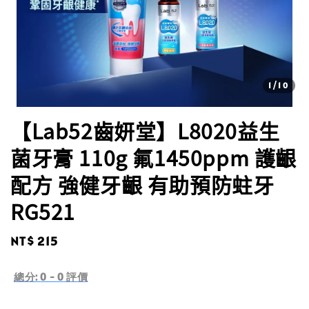
1
/10
【Lab52齒妍堂】L8020益生
菌牙膏 110g 氟1450ppm 護齦
配方 強健牙齦 有助預防蛀牙
RG521
Regular
NT$ 215
price
總分:
0
-
0
評價