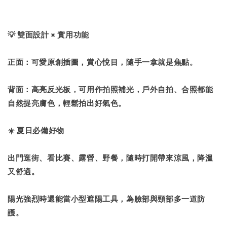
💡 雙面設計 × 實用功能
正面：可愛原創插圖，賞心悅目，隨手一拿就是焦點。
背面：高亮反光板，可用作拍照補光，戶外自拍、合照都能
自然提亮膚色，輕鬆拍出好氣色。
☀️ 夏日必備好物
出門逛街、看比賽、露營、野餐，隨時打開帶來涼風，降溫
又舒適。
陽光強烈時還能當小型遮陽工具，為臉部與頸部多一道防
護。