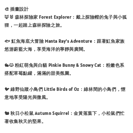
🎨 插畫設計
🦊🐰 森林探險家 Forest Explorer：戴上探險帽的兔子與小狐
狸，一起踏上森林探險之旅。
🐟 魟魚海底大冒險 Manta Ray's Adventure：跟著魟魚家族
悠游蔚藍大海，享受海洋的寧靜與廣闊。
🐇🐱 粉紅萌兔與白貓 Pinkie Bunny & Snowy Cat：粉嫩色系
搭配草莓點綴，滿滿的甜美氛圍。
🐦 綠野仙蹤小鳥們 Little Birds of Oz：綠林間的小鳥們，愜
意地享受陽光與微風。
🐿 秋日小松鼠 Autumn Squirrel：金黃落葉下，小松鼠們忙
著收集秋天的堅果。