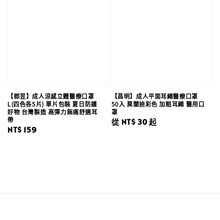
【郡昱】成人涼感立體醫療口罩
【昌明】成人平面耳繩醫療口罩
L(四色各5片) 單片包裝 夏日防護
50入 莫蘭迪彩色 加粗耳繩 醫用口
好物 台灣製造 高彈力無痛舒適耳
罩
帶
Regular
從
NT$ 30
起
Regular
NT$ 159
price
price