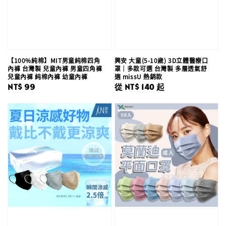
【100%純棉】MIT男童純棉四角
興安 大童(5-10歲) 3D立體醫療口
內褲 台灣製 兒童內褲 男童四角褲
罩｜多款可選 台灣製 多層透氣舒
兒童內褲 純棉內褲 幼童內褲
適 missU 熱銷款
Regular
NT$ 99
Regular
從
NT$ 140
起
price
price