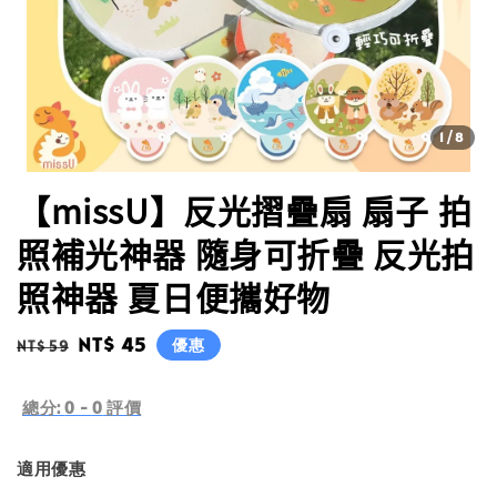
1
/8
【missU】反光摺疊扇 扇子 拍
照補光神器 隨身可折疊 反光拍
照神器 夏日便攜好物
Regular
Sale
NT$ 45
優惠
NT$ 59
price
price
總分:
0
-
0
評價
適用優惠