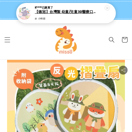
missU 迷思悠官方旗艦店 ❤️ 迷粉招募中
👉點我【追蹤社群送 $20 】