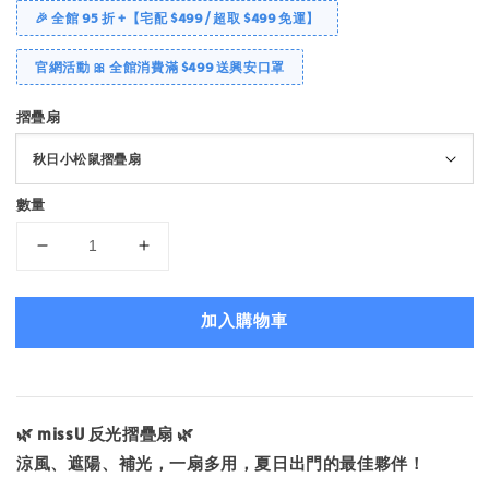
🎉 全館 95 折 +【宅配 $499 / 超取 $499 免運】
官網活動 🎀 全館消費滿 $499 送興安口罩
摺疊扇
數量
加入購物車
🌿 missU 反光摺疊扇 🌿
涼風、遮陽、補光，一扇多用，夏日出門的最佳夥伴！