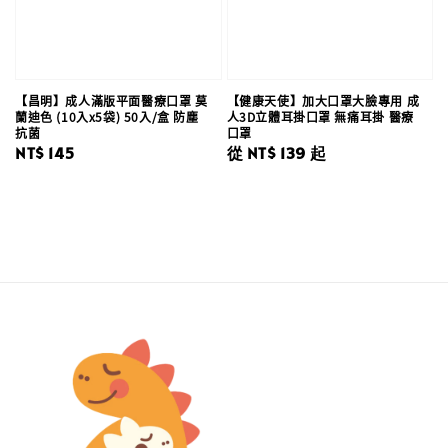
【昌明】成人滿版平面醫療口罩 莫
【健康天使】加大口罩大臉專用 成
蘭迪色 (10入x5袋) 50入/盒 防塵
人3D立體耳掛口罩 無痛耳掛 醫療
抗菌
口罩
Regular
NT$ 145
Regular
從
NT$ 139
起
price
price