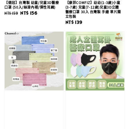
【德冠】台灣製 幼童/兒童3D醫療
【康菲COMFIZ】幼幼(1-3歲)小童
口罩 (50入/絲滑內裡/彈性耳繩)
(3-7歲) 兒童(7-12歲)兒童3D立體
醫療口罩 30入 台灣製 手繪 單片獨
Regular
Sale
NT$ 156
NT$ 159
立包裝
price
price
Regular
NT$ 139
price