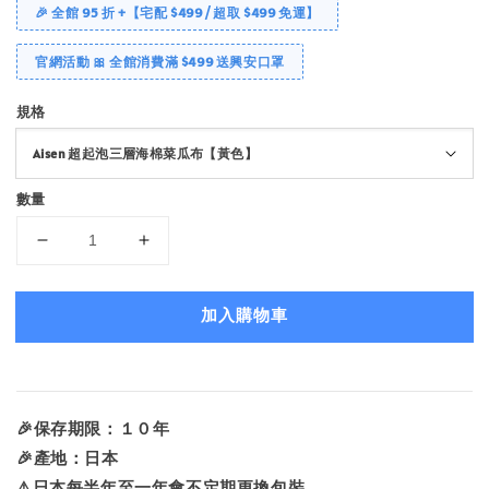
🎉 全館 95 折 +【宅配 $499 / 超取 $499 免運】
官網活動 🎀 全館消費滿 $499 送興安口罩
規格
數量
加入購物車
🎉保存期限：１０年
🎉產地：日本
⚠️日本每半年至一年會不定期更換包裝