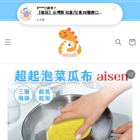
missU 迷思悠官方旗艦店 ❤️ 迷粉招募中
K****
已購買了
【德冠】台灣製 幼童/兒童3D醫療口罩 (50入/絲滑內裡/彈性耳繩)
👉點我【追蹤社群送 $20 】
2 天前