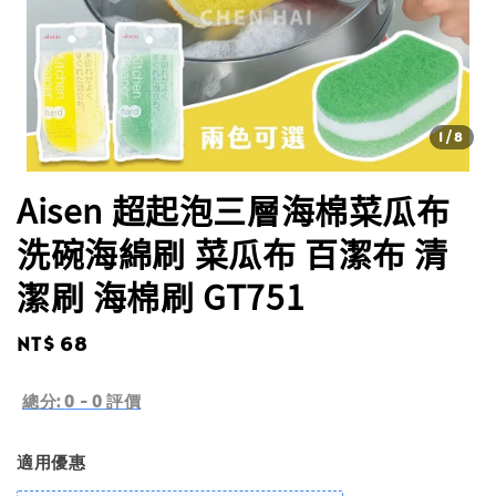
1
/8
Aisen 超起泡三層海棉菜瓜布
洗碗海綿刷 菜瓜布 百潔布 清
潔刷 海棉刷 GT751
Regular
NT$ 68
price
總分:
0
-
0
評價
適用優惠