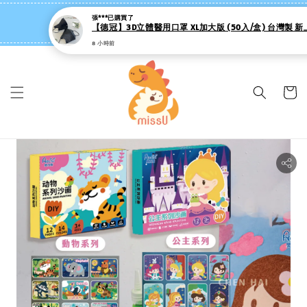
張***
已購買了
missU 迷思悠官方旗艦店 ❤️ 迷粉招募中
8 小時前
👉點我【追蹤社群送 $20 】