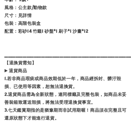
風格：公主款/動物款
尺寸：見詳情
包裝：高階包裝盒
配置：彩砂14 竹籤1 砂盤*1 刷子*1 沙畫*12
▁▁▁▁▁▁▁▁▁▁▁▁▁▁▁▁▁▁▁▁▁▁▁▁▁▁▁▁▁▁▁▁▁▁
【退換貨需知】
▶️ 退貨商品
1.若非商品瑕疵或商品效期低於一年，商品經拆封、髒汙毀
損、已使用等因素，恕無法退換貨。
2.退貨商品需為全新狀態，連同標籤及完整包裝，如商品未妥
善裝箱致運送毀損，將無法受理退換貨事宜。
3.七天鑑賞期指的是猶豫期而非試用期喔！商品須在完整且可
還原狀態下才能進行退貨。