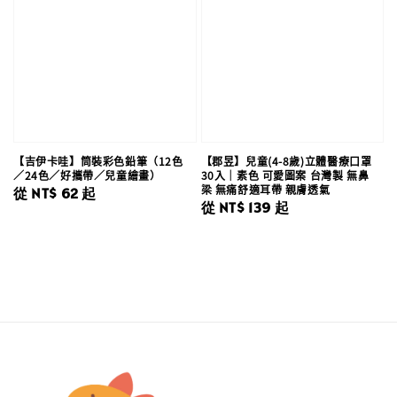
【吉伊卡哇】筒裝彩色鉛筆（12色
【郡昱】兒童(4-8歲)立體醫療口罩
／24色／好攜帶／兒童繪畫）
30入｜素色 可愛圖案 台灣製 無鼻
梁 無痛舒適耳帶 親膚透氣
Regular
從
NT$ 62
起
Regular
從
NT$ 139
起
price
price