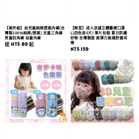
【兩件組】幼兒童純棉透氣內褲(台
【郡昱】成人涼感立體醫療口罩
灣製100%純棉/透氣) 女童三角褲
L(四色各5片) 單片包裝 夏日防護
男童四角褲 幼童內褲
好物 台灣製造 高彈力無痛舒適耳
帶
Regular
從
NT$ 89
起
Regular
NT$ 159
price
price