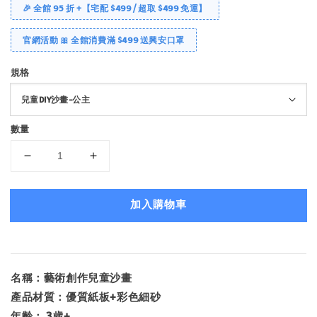
🎉 全館 95 折 +【宅配 $499 / 超取 $499 免運】
官網活動 🎀 全館消費滿 $499 送興安口罩
規格
數量
加入購物車
名稱：藝術創作兒童沙畫
產品材質：優質紙板+彩色細砂
年齡： 3歲+