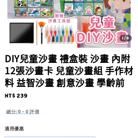
1
/9
DIY兒童沙畫 禮盒裝 沙畫 內附
12張沙畫卡 兒童沙畫組 手作材
料 益智沙畫 創意沙畫 學齡前
Regular
NT$ 239
price
總分:
0
-
0
評價
適用優惠