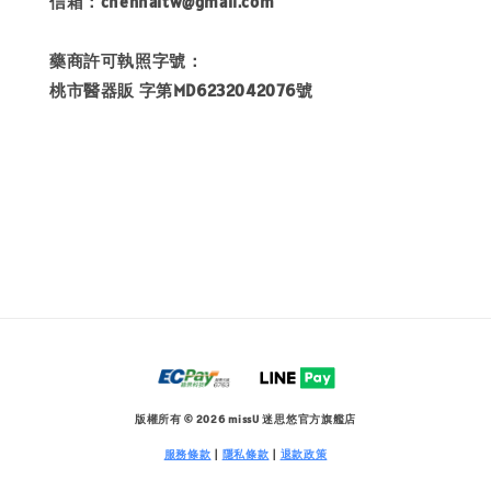
信箱：chenhaitw@gmail.com
藥商許可執照字號：
桃市醫器販 字第MD6232042076號
版權所有 © 2026 missU 迷思悠官方旗艦店
服務條款
|
隱私條款
|
退款政策