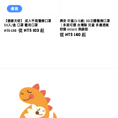
優惠
【健康天使】 成人平面醫療口罩
興安 中童(3-5歲) 3D立體醫療口罩
50入/盒 口罩 醫用口罩
｜多款可選 台灣製 兒童 多層透氣
舒適 missU 熱銷款
Regular
Sale
從
NT$ 103
起
NT$ 138
Regular
從
NT$ 140
起
price
price
price