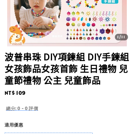
1
/11
波普串珠 DIY項鍊組 DIY手鍊組
女孩飾品女孩首飾 生日禮物 兒
童節禮物 公主 兒童飾品
Regular
NT$ 109
price
總分:
0
-
0
評價
適用優惠