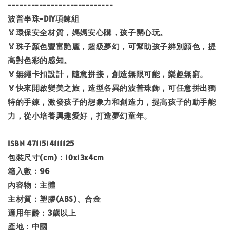
---------------------------
波普串珠-DIY項鍊組
🏅環保安全材質，媽媽安心購，孩子開心玩。
🏅珠子顏色豐富艷麗，超級夢幻，可幫助孩子辨別顔色，提
高對色彩的感知。
🏅無繩卡扣設計，隨意拼接，創造無限可能，樂趣無窮。
🏅快來開啟變美之旅，造型各異的波普珠飾，可任意拼出獨
特的手鍊，激發孩子的想象力和創造力，提高孩子的動手能
力，從小培養興趣愛好，打造夢幻童年。
ISBN 4711514111125
包裝尺寸(cm)：10x13x4cm
箱入數：96
內容物：主體
主材質：塑膠(ABS)、合金
適用年齡：3歲以上
產地：中國