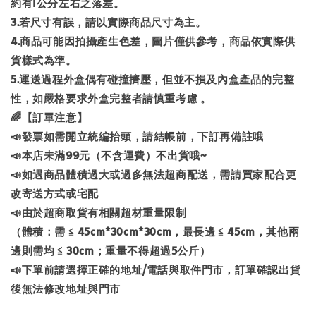
約有1公分左右之落差。
3.若尺寸有誤，請以實際商品尺寸為主。
4.商品可能因拍攝產生色差，圖片僅供參考，商品依實際供
貨樣式為準。
5.運送過程外盒偶有碰撞擠壓，但並不損及內盒產品的完整
性，如嚴格要求外盒完整者請慎重考慮 。
🌈【訂單注意】
📣發票如需開立統編抬頭，請結帳前，下訂再備註哦
📣本店未滿99元（不含運費）不出貨哦~
📣如遇商品體積過大或過多無法超商配送，需請買家配合更
改寄送方式或宅配
📣由於超商取貨有相關超材重量限制
（體積：需 ≦ 45cm*30cm*30cm，最長邊 ≦ 45cm，其他兩
邊則需均 ≦ 30cm；重量不得超過5公斤）
📣下單前請選擇正確的地址/電話與取件門市，訂單確認出貨
後無法修改地址與門市