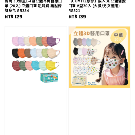
昌明 3D幼童1-4歲立體耳繩醫療口
【COMFIZ康菲】成人3D立體醫療
罩 (20入) 立體口罩 粗耳繩 無壓條
口罩 V型30入 (大臉/男女適用)
隨身包 GR354
RG521
Regular
NT$ 129
Regular
NT$ 139
price
price