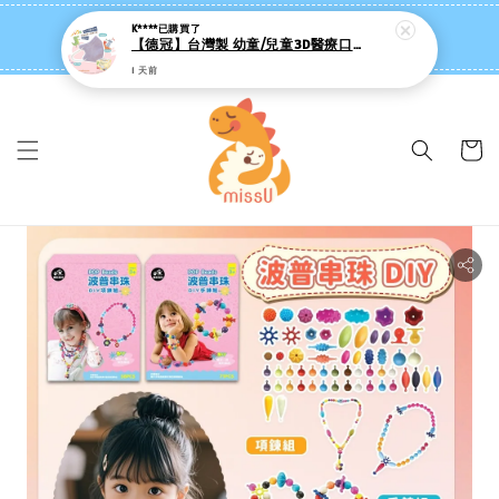
missU 迷思悠官方旗艦店 ❤️ 迷粉招募中
👉點我【追蹤社群送 $20 】