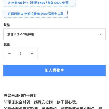
🎉 全館 95 折 +【宅配 $499 / 超取 $499 免運】
官網活動 🎀 全館消費滿 $499 送興安口罩
規格
數量
加入購物車
波普串珠-DIY手鍊組
🏅環保安全材質，媽媽安心購，孩子開心玩。
🏅珠子顏色豐富艷麗，超級夢幻，可幫助孩子辨別顔色，提