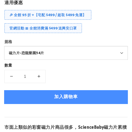
適用優惠
🎉 全館 95 折 +【宅配 $499 / 超取 $499 免運】
官網活動 🎀 全館消費滿 $499 送興安口罩
規格
數量
加入購物車
市面上類似的彩窗磁力片商品很多，ScienceBaby磁力片累積