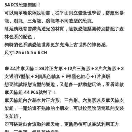
54 PCS恐龍樂園！
可以簡單地依照說明書，從平面到立體慢慢學習，搭建出暴
龍、劍龍、三角龍、腕龍等不同造型的恐龍。
除延續既有雪鑽高透光的材質，這款恐龍樂園特別搭配了森
林色系的配色，
獨特的色系讓恐龍世界更加充滿上古世界的神祕感。
尺寸: 25 x 15.5 x 6 CM
🟢 44片摩天輪 = 24片正方形 + 12片三角形 + 2片六角形 + 2
支透明Y型架 + 2個黑色軸套 + 1根黑色軸心 + 1片底版
想要試試靜態造型的樂趣，又想多一點動態玩法，看看這款
摩天輪組 44 PCS就對了！
摩天輪組內含基本片正方形、三角形、六角形以及摩天輪支
架組，一開始還不熟練的小朋友，可以按照說明簡單的安裝
支架組，
即可搭建出會滾動的摩天輪，更熟悉後可以嘗試利用正方