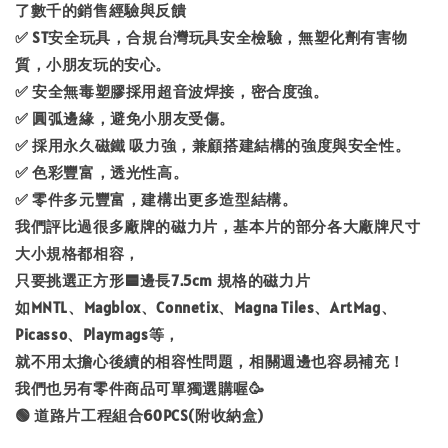
了數千的銷售經驗與反饋
✅ ST安全玩具，合規台灣玩具安全檢驗，無塑化劑有害物
質，小朋友玩的安心。
✅ 安全無毒塑膠採用超音波焊接，密合度強。
✅ 圓弧邊緣，避免小朋友受傷。
✅ 採用永久磁鐵 吸力強，兼顧搭建結構的強度與安全性。
✅ 色彩豐富，透光性高。
✅ 零件多元豐富，建構出更多造型結構。
我們評比過很多廠牌的磁力片，基本片的部分各大廠牌尺寸
大小規格都相容，
只要挑選正方形🟦邊長7.5cm 規格的磁力片
如MNTL、Magblox、Connetix、Magna Tiles、ArtMag、
Picasso、Playmags等，
就不用太擔心後續的相容性問題，相關週邊也容易補充！
我們也另有零件商品可單獨選購喔🥳
🟢 道路片工程組合60PCS(附收納盒)