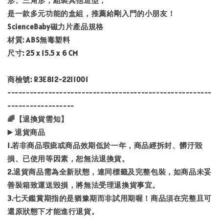
形、三角形，組裝其他造型，
是一款多元功能的盒組，推薦給剛入門的小朋友！
ScienceBaby磁力片產品規格
材質: ABS無毒塑料
尺寸: 25 x 15.5 x 6 CM
商檢號: R3E812-2211001
-------------------------------------------------------
------------------
🌈【退換貨需知】
▶️ 退貨商品
1.若非商品瑕疵或商品效期低於一年，商品經拆封、髒汙毀
損、已使用等因素，恕無法退換貨。
2.退貨商品需為全新狀態，連同標籤及完整包裝，如商品未妥
善裝箱致運送毀損，將無法受理退換貨事宜。
3.七天鑑賞期指的是猶豫期而非試用期喔！商品須在完整且可
還原狀態下才能進行退貨。