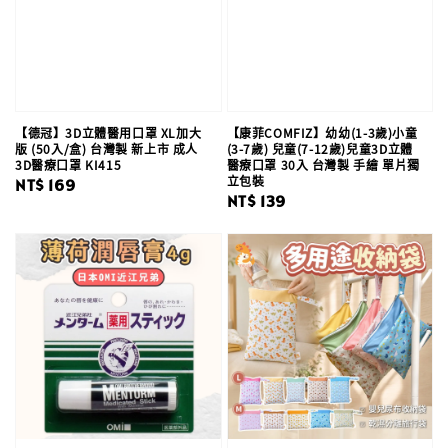
【德冠】3D立體醫用口罩 XL加大
【康菲COMFIZ】幼幼(1-3歲)小童
版 (50入/盒) 台灣製 新上市 成人
(3-7歲) 兒童(7-12歲)兒童3D立體
3D醫療口罩 KI415
醫療口罩 30入 台灣製 手繪 單片獨
立包裝
Regular
NT$ 169
Regular
NT$ 139
price
price