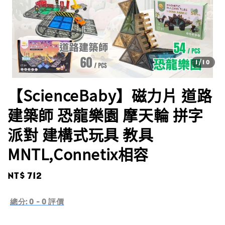
1
/10
【ScienceBaby】磁力片 道路
建築師 恐龍樂園 摩天輪 拼字
派對 建構式玩具 教具
MNTL,Connetix相容
Regular
NT$ 712
price
總分:
0
-
0
評價