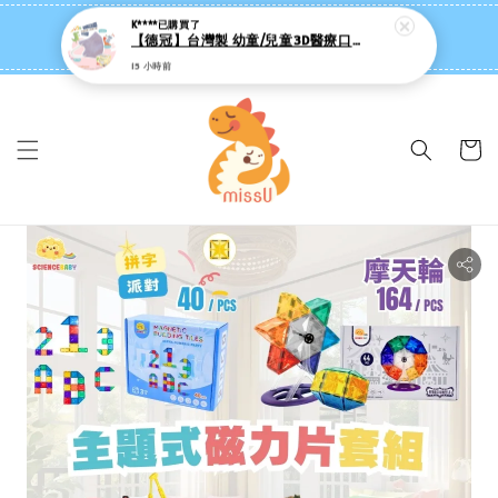
missU 迷思悠官方旗艦店 ❤️ 迷粉招募中
👉點我【追蹤社群送 $20 】