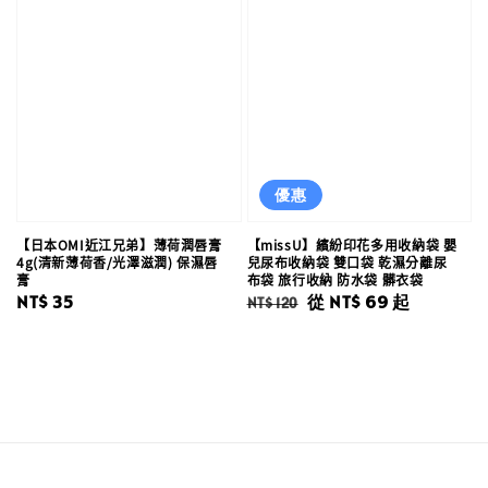
優惠
【日本OMI近江兄弟】薄荷潤唇膏
【missU】繽紛印花多用收納袋 嬰
4g(清新薄荷香/光澤滋潤) 保濕唇
兒尿布收納袋 雙口袋 乾濕分離尿
膏
布袋 旅行收納 防水袋 髒衣袋
Regular
NT$ 35
Regular
Sale
從
NT$ 69
起
NT$ 120
price
price
price