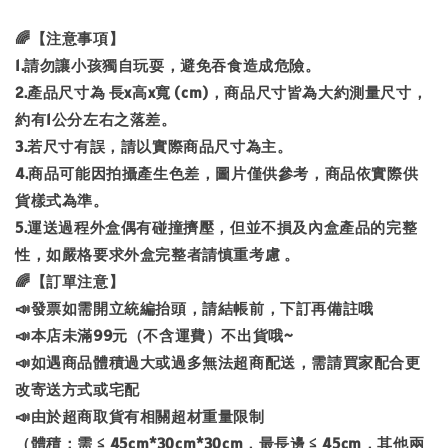
🌈【注意事項】
1.請勿讓小孩獨自玩耍，避免吞食造成危險。
2.產品尺寸為 長x高x寬 (cm)，商品尺寸皆為大約測量尺寸，
約有1公分左右之落差。
3.若尺寸有誤，請以實際商品尺寸為主。
4.商品可能因拍攝產生色差，圖片僅供參考，商品依實際供
貨樣式為準。
5.運送過程外盒偶有碰撞擠壓，但並不損及內盒產品的完整
性，如嚴格要求外盒完整者請慎重考慮 。
🌈【訂單注意】
📣發票如需開立統編抬頭，請結帳前，下訂再備註哦
📣本店未滿99元（不含運費）不出貨哦~
📣如遇商品體積過大或過多無法超商配送，需請買家配合更
改寄送方式或宅配
📣由於超商取貨有相關超材重量限制
（體積：需 ≦ 45cm*30cm*30cm，最長邊 ≦ 45cm，其他兩