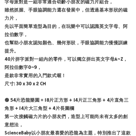
字母派對是一組非常適合幼齡小朋友的磁力片組合，
雖然抓握、手眼協調能力還在發展中，但透過基本形狀的磁
力片，
先以平面簡單造型為目的，在玩樂中可以認識英文字母、阿
拉伯數字，
也幫助小朋友認知顏色、幾何形狀，手眼協調能力慢慢訓練
提升。
40片拼字派對一組內的零件，可以獨立拼出英文字母A~Z，
阿拉伯數字0~9，
是款非常實用的入門款式喔！
尺寸: 30 x 30 x 2 CM
🟢 54片恐龍樂園 = 18片正方形 + 14片正三角形 + 4片直角三
角形 + 14片大三角型 + 4片長圍欄
第一次接觸磁力片的小朋友們，造型上可能尚未有太多的創
意想法，
ScienceBaby以小朋友最喜愛的恐龍為主題，特別推出了這款